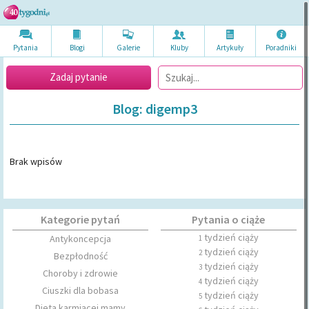
Pytania
Blogi
Galerie
Kluby
Artykuł
y
Poradni
ki
Zadaj pytanie
Blog: digemp3
Brak wpisów
Kategorie pytań
Pytania o ciąże
tydzień ciąży
Antykoncepcja
1
tydzień ciąży
2
Bezpłodność
tydzień ciąży
3
Choroby i zdrowie
tydzień ciąży
4
Ciuszki dla bobasa
tydzień ciąży
5
Dieta karmiącej mamy