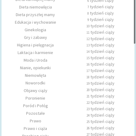
tydzień ciąży
6
tydzień ciąży
Dieta niemowlęcia
7
tydzień ciąży
8
Dieta przyszłej mamy
tydzień ciąży
9
Edukacja i wychowanie
tydzień ciąży
10
Ginekologia
tydzień ciąży
11
Gry i zabawy
tydzień ciąży
12
Higiena i pielęgnacja
tydzień ciąży
13
tydzień ciąży
14
Laktacja i karmienie
tydzień ciąży
15
Moda i Uroda
tydzień ciąży
16
Nianie, opiekunki
tydzień ciąży
17
Niemowlęta
tydzień ciąży
18
Noworodki
tydzień ciąży
19
tydzień ciąży
Objawy ciąży
20
tydzień ciąży
21
Poronienie
tydzień ciąży
22
Poród i Połóg
tydzień ciąży
23
Pozostałe
tydzień ciąży
24
Prawo
tydzień ciąży
25
tydzień ciąży
Prawo i ciąża
26
tydzień ciąży
27