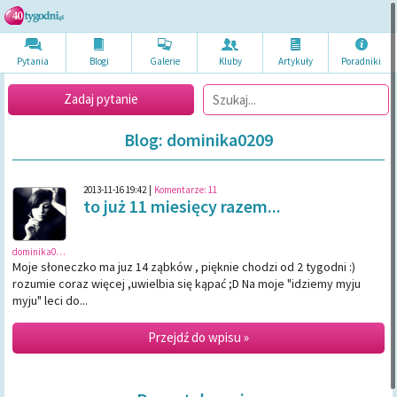
Pytania
Blogi
Galerie
Kluby
Artykuł
y
Poradni
ki
Zadaj pytanie
Blog: dominika0209
2013-11-16 19:42
|
Komentarze:
11
to już 11 miesięcy razem...
dominika0209
Moje słoneczko ma juz 14 ząbków , pięknie chodzi od 2 tygodni :)
rozumie coraz więcej ,uwielbia się kąpać ;D Na moje "idziemy myju
myju" leci do...
Przejdź do wpisu »