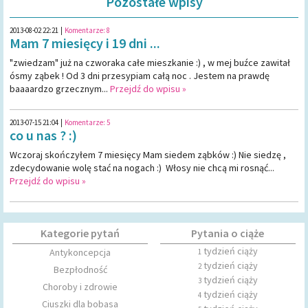
Pozostałe wpisy
2013-08-02 22:21
|
Komentarze:
8
Mam 7 miesięcy i 19 dni ...
"zwiedzam" już na czworaka całe mieszkanie :) , w mej buźce zawitał
ósmy ząbek ! Od 3 dni przesypiam całą noc . Jestem na prawdę
baaaardzo grzecznym...
Przejdź do wpisu »
2013-07-15 21:04
|
Komentarze:
5
co u nas ? :)
Wczoraj skończyłem 7 miesięcy Mam siedem ząbków :) Nie siedzę ,
zdecydowanie wolę stać na nogach :) Włosy nie chcą mi rosnąć...
Przejdź do wpisu »
Kategorie pytań
Pytania o ciąże
tydzień ciąży
Antykoncepcja
1
tydzień ciąży
2
Bezpłodność
tydzień ciąży
3
Choroby i zdrowie
tydzień ciąży
4
Ciuszki dla bobasa