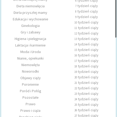
tydzień ciąży
6
tydzień ciąży
Dieta niemowlęcia
7
tydzień ciąży
8
Dieta przyszłej mamy
tydzień ciąży
9
Edukacja i wychowanie
tydzień ciąży
10
Ginekologia
tydzień ciąży
11
Gry i zabawy
tydzień ciąży
12
Higiena i pielęgnacja
tydzień ciąży
13
tydzień ciąży
14
Laktacja i karmienie
tydzień ciąży
15
Moda i Uroda
tydzień ciąży
16
Nianie, opiekunki
tydzień ciąży
17
Niemowlęta
tydzień ciąży
18
Noworodki
tydzień ciąży
19
tydzień ciąży
Objawy ciąży
20
tydzień ciąży
21
Poronienie
tydzień ciąży
22
Poród i Połóg
tydzień ciąży
23
Pozostałe
tydzień ciąży
24
Prawo
tydzień ciąży
25
tydzień ciąży
Prawo i ciąża
26
tydzień ciąży
27