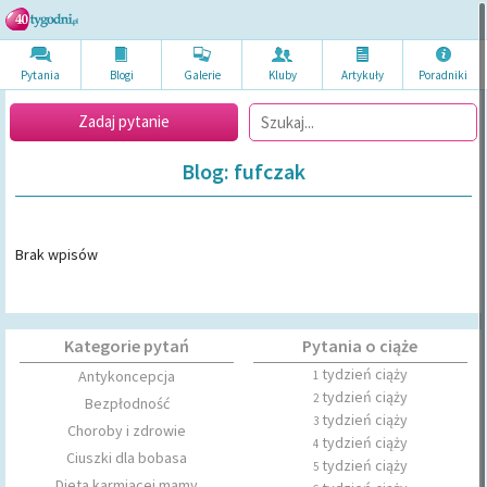
Pytania
Blogi
Galerie
Kluby
Artykuł
y
Poradni
ki
Zadaj pytanie
Blog: fufczak
Brak wpisów
Kategorie pytań
Pytania o ciąże
tydzień ciąży
Antykoncepcja
1
tydzień ciąży
2
Bezpłodność
tydzień ciąży
3
Choroby i zdrowie
tydzień ciąży
4
Ciuszki dla bobasa
tydzień ciąży
5
Dieta karmiącej mamy