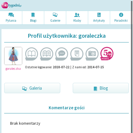
Pytania
Blogi
Galerie
Kluby
Artykuł
y
Poradni
ki
Profil użytkownika: goraleczka
Ostatnie logowanie:
2018-07-22
|
Z nami od:
2014-07-15
goraleczka
Galeria
Blog
Komentarze gości
Brak komentarzy