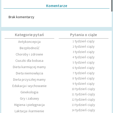
Komentarze
Brak komentarzy
Kategorie pytań
Pytania o ciąże
tydzień ciąży
Antykoncepcja
1
tydzień ciąży
2
Bezpłodność
tydzień ciąży
3
Choroby i zdrowie
tydzień ciąży
4
Ciuszki dla bobasa
tydzień ciąży
5
Dieta karmiącej mamy
tydzień ciąży
6
tydzień ciąży
Dieta niemowlęcia
7
tydzień ciąży
8
Dieta przyszłej mamy
tydzień ciąży
9
Edukacja i wychowanie
tydzień ciąży
10
Ginekologia
tydzień ciąży
11
Gry i zabawy
tydzień ciąży
12
Higiena i pielęgnacja
tydzień ciąży
13
tydzień ciąży
14
Laktacja i karmienie