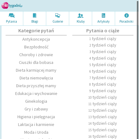
Pytania
Blogi
Galerie
Kluby
Artykuł
y
Poradni
ki
Kategorie pytań
Pytania o ciąże
tydzień ciąży
Antykoncepcja
1
tydzień ciąży
2
Bezpłodność
tydzień ciąży
3
Choroby i zdrowie
tydzień ciąży
4
Ciuszki dla bobasa
tydzień ciąży
5
Dieta karmiącej mamy
tydzień ciąży
6
tydzień ciąży
Dieta niemowlęcia
7
tydzień ciąży
8
Dieta przyszłej mamy
tydzień ciąży
9
Edukacja i wychowanie
tydzień ciąży
10
Ginekologia
tydzień ciąży
11
Gry i zabawy
tydzień ciąży
12
Higiena i pielęgnacja
tydzień ciąży
13
tydzień ciąży
14
Laktacja i karmienie
tydzień ciąży
15
Moda i Uroda
tydzień ciąży
16