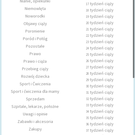
Nianie, opiekunki
tydzień ciąży
17
Niemowlęta
tydzień ciąży
18
Noworodki
tydzień ciąży
19
tydzień ciąży
Objawy ciąży
20
tydzień ciąży
21
Poronienie
tydzień ciąży
22
Poród i Połóg
tydzień ciąży
23
Pozostałe
tydzień ciąży
24
Prawo
tydzień ciąży
25
tydzień ciąży
Prawo i ciąża
26
tydzień ciąży
27
Przebieg ciąży
tydzień ciąży
28
Rozwój dziecka
tydzień ciąży
29
Sport i Ćwiczenia
tydzień ciąży
30
Sport i ćwiczenia dla mamy
tydzień ciąży
31
tydzień ciąży
Sprzedam
32
tydzień ciąży
33
Szpitale, lekarze, położne
tydzień ciąży
34
Uwagi i opinie
tydzień ciąży
35
Zabawki i akcesoria
tydzień ciąży
36
Zakupy
tydzień ciąży
37