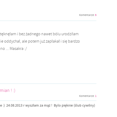
Komentarze:
6
z stęknęłam i bez żadnego nawet bólu urodziłam
ie oddychał, ale potem już zapłakał i się bardzo
 no ... Masakra :/
ian ! :)
Komentarze:
1
ie :) 24.08.2013 r wyszłam za mąż ! Bylo pięknie (ślub cywilny)