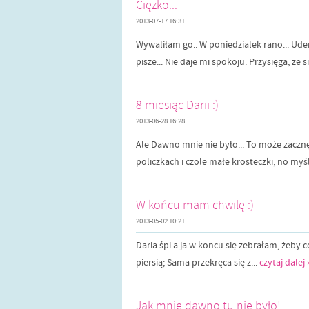
Ciężko...
2013-07-17 16:31
Wywaliłam go.. W poniedzialek rano... Ude
pisze... Nie daje mi spokoju. Przysięga, że s
8 miesiąc Darii :)
2013-06-28 16:28
Ale Dawno mnie nie było... To może zacznę
policzkach i czole małe krosteczki, no myśl
W końcu mam chwilę :)
2013-05-02 10:21
Daria śpi a ja w koncu się zebrałam, żeby 
piersią; Sama przekręca się z...
czytaj dalej 
Jak mnie dawno tu nie było!