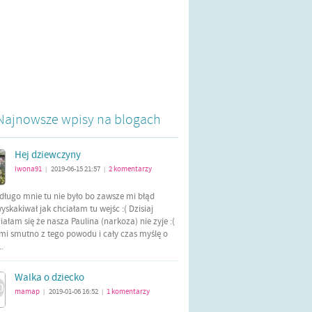
Najnowsze wpisy na blogach
Hej dziewczyny
iwona91
2019-06-15 21:57
2
komentarzy
|
|
długo mnie tu nie było bo zawsze mi błąd
yskakiwał jak chciałam tu wejśc :( Dzisiaj
ałam się że nasza Paulina (narkoza) nie zyje :(
mi smutno z tego powodu i cały czas myślę o
..
Walka o dziecko
mamap
2019-01-06 16:52
1
komentarzy
|
|