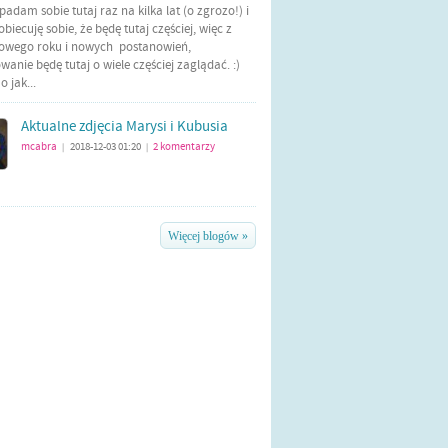
Wpadam sobie tutaj raz na kilka lat (o zgrozo!) i
biecuję sobie, że będę tutaj częściej, więc z
nowego roku i nowych postanowień,
anie będę tutaj o wiele częściej zaglądać. :)
 jak...
Aktualne zdjęcia Marysi i Kubusia
mcabra
2018-12-03 01:20
2
komentarzy
|
|
Więcej blogów »