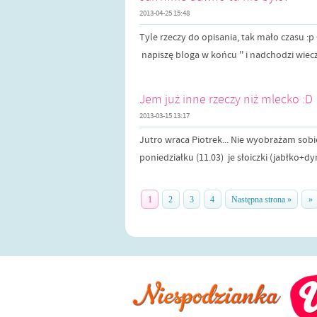
2013-04-25 15:48
Tyle rzeczy do opisania, tak mało czasu :p 
napiszę bloga w końcu '' i nadchodzi wiecz
Jem już inne rzeczy niż mlecko :D
2013-03-15 13:17
Jutro wraca Piotrek... Nie wyobrażam sobi
poniedziałku (11.03) je słoiczki (jabłko+dyni
1
2
3
4
Następna strona »
»