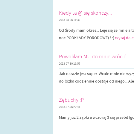
Kiedy ta @ się skonczy...
2013-08-06 11:32
Od Środy mam okres... Leje się ze mnie a t
noc PODKŁADY PORODOWE) ! :(
czytaj dale
Powoliłam MU do mnie wrócić...
2013-07-30 16:57
Jak narazie jest super. Wcale mnie nie wyz
do łóżka codziennie dostaje od niego... Ale
Zębuchy :P
2013-07-26 22:41
Mamy już 2 ząbki a wczoraj 3 się przebił (