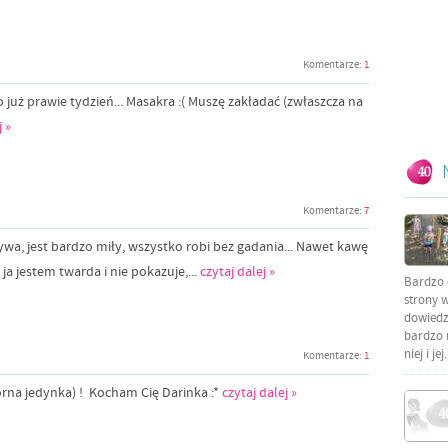
Komentarze:
1
o już prawie tydzień... Masakra :( Muszę zakładać (zwłaszcza na
j »
Komentarze:
7
ywa, jest bardzo miły, wszystko robi bez gadania... Nawet kawę
 ja jestem twarda i nie pokazuje,...
czytaj dalej »
Bardzo 
strony w
dowiedzi
bardzo 
niej i jej.
Komentarze:
1
górna jedynka) ! Kocham Cię Darinka :*
czytaj dalej »