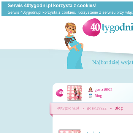
gosia19922
Blog
40tygodni.pl
»
gosia19922
»
Blog