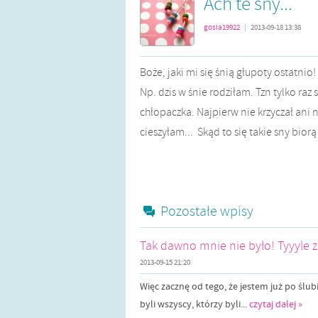
Ach te sny...
gosia19922
|
2013-09-18 13:38
Boże, jaki mi się śnią głupoty ostatnio!
Np. dzis w śnie rodziłam. Tzn tylko ra
chłopaczka. Najpierw nie krzyczał ani n
cieszyłam... Skąd to się takie sny biorą
Pozostałe wpisy
Tak dawno mnie nie było! Tyyyle zm
2013-09-15 21:20
Więc zacznę od tego, że jestem już po ślub
byli wszyscy, którzy byli...
czytaj dalej »