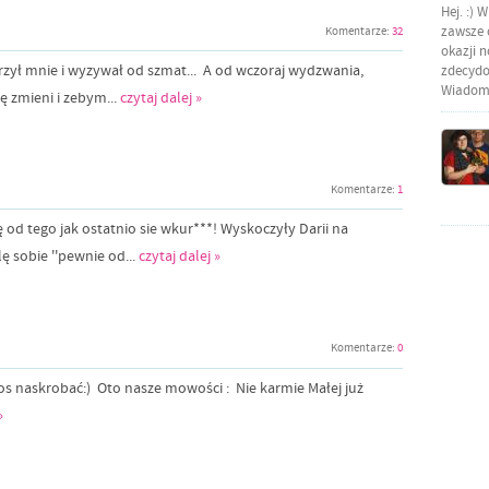
Hej. :) 
zawsze o
Komentarze:
32
okazji 
rzył mnie i wyzywał od szmat... A od wczoraj wydzwania,
zdecydow
Wiadomo
ię zmieni i zebym...
czytaj dalej »
Komentarze:
1
 od tego jak ostatnio sie wkur***! Wyskoczyły Darii na
ę sobie ''pewnie od...
czytaj dalej »
Komentarze:
0
cos naskrobać:) Oto nasze mowości : Nie karmie Małej już
»