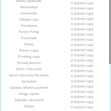
Nianie, opiekunki
tydzień ciąży
17
Niemowlęta
tydzień ciąży
18
Noworodki
tydzień ciąży
19
tydzień ciąży
Objawy ciąży
20
tydzień ciąży
21
Poronienie
tydzień ciąży
22
Poród i Połóg
tydzień ciąży
23
Pozostałe
tydzień ciąży
24
Prawo
tydzień ciąży
25
tydzień ciąży
Prawo i ciąża
26
tydzień ciąży
27
Przebieg ciąży
tydzień ciąży
28
Rozwój dziecka
tydzień ciąży
29
Sport i Ćwiczenia
tydzień ciąży
30
Sport i ćwiczenia dla mamy
tydzień ciąży
31
tydzień ciąży
Sprzedam
32
tydzień ciąży
33
Szpitale, lekarze, położne
tydzień ciąży
34
Uwagi i opinie
tydzień ciąży
35
Zabawki i akcesoria
tydzień ciąży
36
Zakupy
tydzień ciąży
37