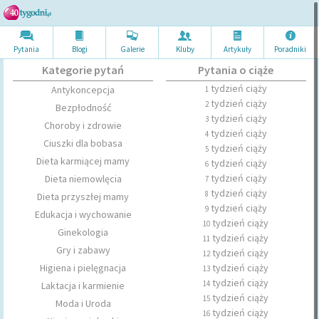
Pytania
Blogi
Galerie
Kluby
Artykuł
y
Poradni
ki
Kategorie pytań
Pytania o ciąże
tydzień ciąży
Antykoncepcja
1
tydzień ciąży
2
Bezpłodność
tydzień ciąży
3
Choroby i zdrowie
tydzień ciąży
4
Ciuszki dla bobasa
tydzień ciąży
5
Dieta karmiącej mamy
tydzień ciąży
6
tydzień ciąży
Dieta niemowlęcia
7
tydzień ciąży
8
Dieta przyszłej mamy
tydzień ciąży
9
Edukacja i wychowanie
tydzień ciąży
10
Ginekologia
tydzień ciąży
11
Gry i zabawy
tydzień ciąży
12
Higiena i pielęgnacja
tydzień ciąży
13
tydzień ciąży
14
Laktacja i karmienie
tydzień ciąży
15
Moda i Uroda
tydzień ciąży
16