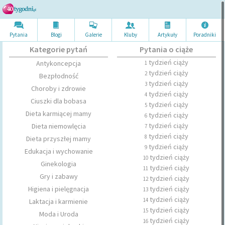
Pytania
Blogi
Galerie
Kluby
Artykuł
y
Poradni
ki
Kategorie pytań
Pytania o ciąże
tydzień ciąży
Antykoncepcja
1
tydzień ciąży
2
Bezpłodność
tydzień ciąży
3
Choroby i zdrowie
tydzień ciąży
4
Ciuszki dla bobasa
tydzień ciąży
5
Dieta karmiącej mamy
tydzień ciąży
6
tydzień ciąży
Dieta niemowlęcia
7
tydzień ciąży
8
Dieta przyszłej mamy
tydzień ciąży
9
Edukacja i wychowanie
tydzień ciąży
10
Ginekologia
tydzień ciąży
11
Gry i zabawy
tydzień ciąży
12
Higiena i pielęgnacja
tydzień ciąży
13
tydzień ciąży
14
Laktacja i karmienie
tydzień ciąży
15
Moda i Uroda
tydzień ciąży
16