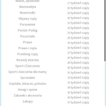
Nianie, opiekunki
tydzień ciąży
17
Niemowlęta
tydzień ciąży
18
Noworodki
tydzień ciąży
19
tydzień ciąży
Objawy ciąży
20
tydzień ciąży
21
Poronienie
tydzień ciąży
22
Poród i Połóg
tydzień ciąży
23
Pozostałe
tydzień ciąży
24
Prawo
tydzień ciąży
25
tydzień ciąży
Prawo i ciąża
26
tydzień ciąży
27
Przebieg ciąży
tydzień ciąży
28
Rozwój dziecka
tydzień ciąży
29
Sport i Ćwiczenia
tydzień ciąży
30
Sport i ćwiczenia dla mamy
tydzień ciąży
31
tydzień ciąży
Sprzedam
32
tydzień ciąży
33
Szpitale, lekarze, położne
tydzień ciąży
34
Uwagi i opinie
tydzień ciąży
35
Zabawki i akcesoria
tydzień ciąży
36
Zakupy
tydzień ciąży
37