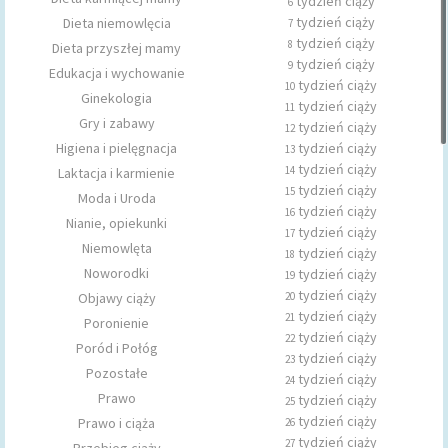
tydzień ciąży
6
tydzień ciąży
Dieta niemowlęcia
7
tydzień ciąży
8
Dieta przyszłej mamy
tydzień ciąży
9
Edukacja i wychowanie
tydzień ciąży
10
Ginekologia
tydzień ciąży
11
Gry i zabawy
tydzień ciąży
12
Higiena i pielęgnacja
tydzień ciąży
13
tydzień ciąży
14
Laktacja i karmienie
tydzień ciąży
15
Moda i Uroda
tydzień ciąży
16
Nianie, opiekunki
tydzień ciąży
17
Niemowlęta
tydzień ciąży
18
Noworodki
tydzień ciąży
19
tydzień ciąży
Objawy ciąży
20
tydzień ciąży
21
Poronienie
tydzień ciąży
22
Poród i Połóg
tydzień ciąży
23
Pozostałe
tydzień ciąży
24
Prawo
tydzień ciąży
25
tydzień ciąży
Prawo i ciąża
26
tydzień ciąży
27