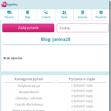
Pytania
Blogi
Galerie
Kluby
Artykuł
y
Poradni
ki
Zadaj pytanie
Blog: janina28
Brak wpisów
Kategorie pytań
Pytania o ciąże
tydzień ciąży
Antykoncepcja
1
tydzień ciąży
2
Bezpłodność
tydzień ciąży
3
Choroby i zdrowie
tydzień ciąży
4
Ciuszki dla bobasa
tydzień ciąży
5
Dieta karmiącej mamy