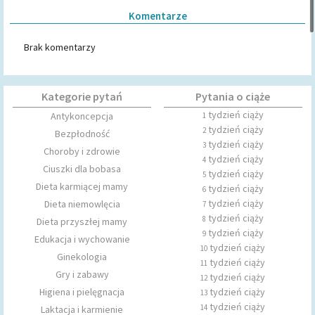
Komentarze
Brak komentarzy
Kategorie pytań
Pytania o ciąże
tydzień ciąży
Antykoncepcja
1
tydzień ciąży
2
Bezpłodność
tydzień ciąży
3
Choroby i zdrowie
tydzień ciąży
4
Ciuszki dla bobasa
tydzień ciąży
5
Dieta karmiącej mamy
tydzień ciąży
6
tydzień ciąży
Dieta niemowlęcia
7
tydzień ciąży
8
Dieta przyszłej mamy
tydzień ciąży
9
Edukacja i wychowanie
tydzień ciąży
10
Ginekologia
tydzień ciąży
11
Gry i zabawy
tydzień ciąży
12
Higiena i pielęgnacja
tydzień ciąży
13
tydzień ciąży
14
Laktacja i karmienie