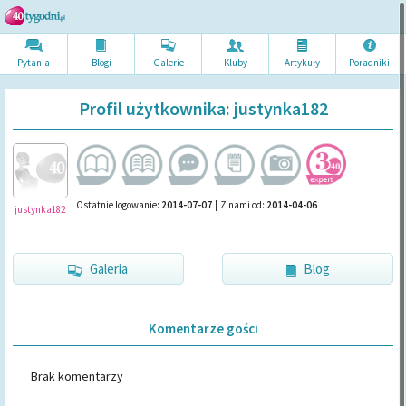
Pytania
Blogi
Galerie
Kluby
Artykuł
y
Poradni
ki
Profil użytkownika: justynka182
Ostatnie logowanie:
2014-07-07
|
Z nami od:
2014-04-06
justynka182
Galeria
Blog
Komentarze gości
Brak komentarzy