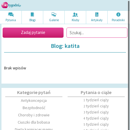
Pytania
Blogi
Galerie
Kluby
Artykuł
y
Poradni
ki
Zadaj pytanie
Blog: katita
Brak wpisów
Kategorie pytań
Pytania o ciąże
tydzień ciąży
Antykoncepcja
1
tydzień ciąży
2
Bezpłodność
tydzień ciąży
3
Choroby i zdrowie
tydzień ciąży
4
Ciuszki dla bobasa
tydzień ciąży
5
Dieta karmiącej mamy