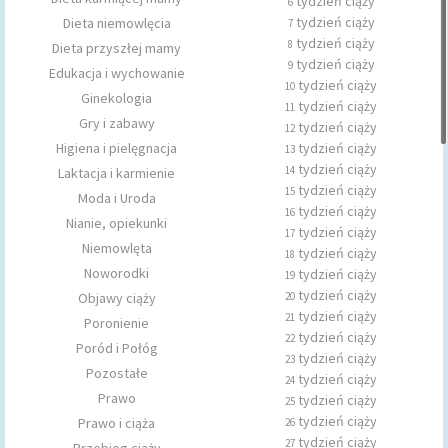
tydzień ciąży
6
tydzień ciąży
Dieta niemowlęcia
7
tydzień ciąży
8
Dieta przyszłej mamy
tydzień ciąży
9
Edukacja i wychowanie
tydzień ciąży
10
Ginekologia
tydzień ciąży
11
Gry i zabawy
tydzień ciąży
12
Higiena i pielęgnacja
tydzień ciąży
13
tydzień ciąży
14
Laktacja i karmienie
tydzień ciąży
15
Moda i Uroda
tydzień ciąży
16
Nianie, opiekunki
tydzień ciąży
17
Niemowlęta
tydzień ciąży
18
Noworodki
tydzień ciąży
19
tydzień ciąży
Objawy ciąży
20
tydzień ciąży
21
Poronienie
tydzień ciąży
22
Poród i Połóg
tydzień ciąży
23
Pozostałe
tydzień ciąży
24
Prawo
tydzień ciąży
25
tydzień ciąży
Prawo i ciąża
26
tydzień ciąży
27