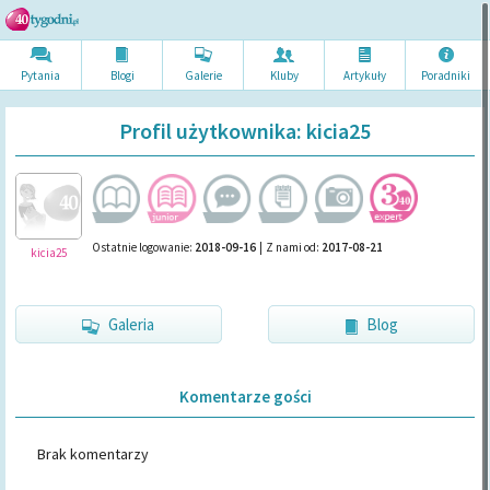
Pytania
Blogi
Galerie
Kluby
Artykuł
y
Poradni
ki
Profil użytkownika: kicia25
Ostatnie logowanie:
2018-09-16
|
Z nami od:
2017-08-21
kicia25
Galeria
Blog
Komentarze gości
Brak komentarzy