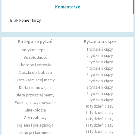
Komentarze
Brak komentarzy
Kategorie pytań
Pytania o ciąże
tydzień ciąży
Antykoncepcja
1
tydzień ciąży
2
Bezpłodność
tydzień ciąży
3
Choroby i zdrowie
tydzień ciąży
4
Ciuszki dla bobasa
tydzień ciąży
5
Dieta karmiącej mamy
tydzień ciąży
6
tydzień ciąży
Dieta niemowlęcia
7
tydzień ciąży
8
Dieta przyszłej mamy
tydzień ciąży
9
Edukacja i wychowanie
tydzień ciąży
10
Ginekologia
tydzień ciąży
11
Gry i zabawy
tydzień ciąży
12
Higiena i pielęgnacja
tydzień ciąży
13
tydzień ciąży
14
Laktacja i karmienie