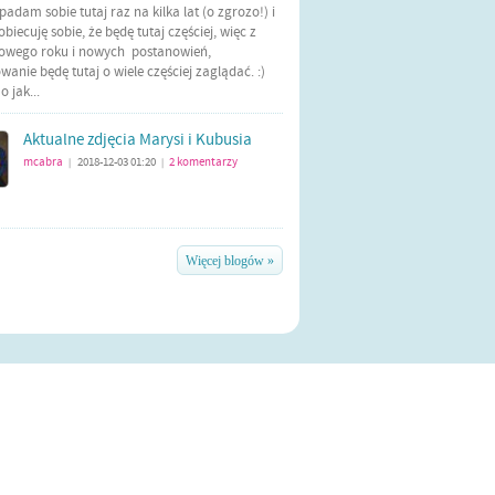
Wpadam sobie tutaj raz na kilka lat (o zgrozo!) i
biecuję sobie, że będę tutaj częściej, więc z
nowego roku i nowych postanowień,
anie będę tutaj o wiele częściej zaglądać. :)
 jak...
Aktualne zdjęcia Marysi i Kubusia
mcabra
2018-12-03 01:20
2
komentarzy
|
|
Więcej blogów »