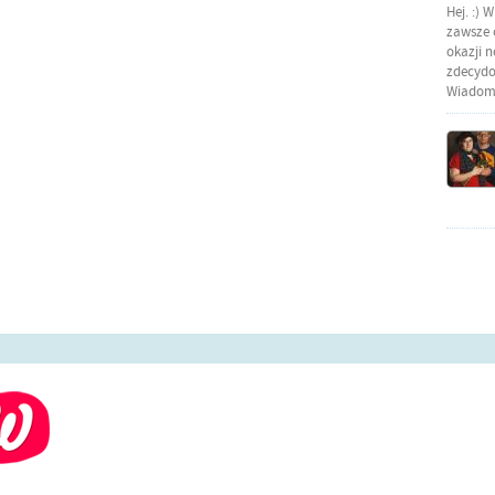
Hej. :) 
zawsze o
okazji 
zdecydow
Wiadomo