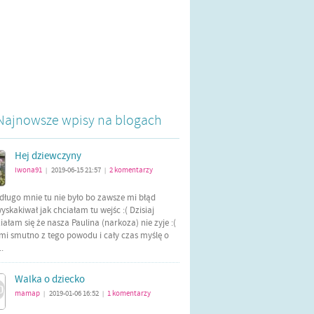
Najnowsze wpisy na blogach
Hej dziewczyny
iwona91
2019-06-15 21:57
2
komentarzy
|
|
długo mnie tu nie było bo zawsze mi błąd
yskakiwał jak chciałam tu wejśc :( Dzisiaj
ałam się że nasza Paulina (narkoza) nie zyje :(
mi smutno z tego powodu i cały czas myślę o
..
Walka o dziecko
mamap
2019-01-06 16:52
1
komentarzy
|
|