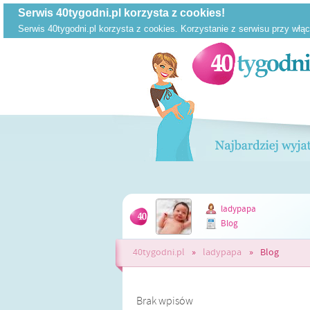
ladypapa
Blog
40tygodni.pl
»
ladypapa
»
Blog
Brak wpisów