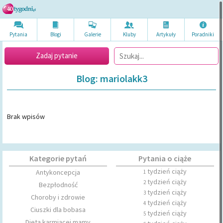
Pytania
Blogi
Galerie
Kluby
Artykuł
y
Poradni
ki
Zadaj pytanie
Blog: mariolakk3
Brak wpisów
Kategorie pytań
Pytania o ciąże
tydzień ciąży
Antykoncepcja
1
tydzień ciąży
2
Bezpłodność
tydzień ciąży
3
Choroby i zdrowie
tydzień ciąży
4
Ciuszki dla bobasa
tydzień ciąży
5
Dieta karmiącej mamy