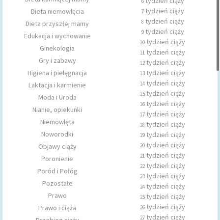
tydzień ciąży
6
tydzień ciąży
Dieta niemowlęcia
7
tydzień ciąży
8
Dieta przyszłej mamy
tydzień ciąży
9
Edukacja i wychowanie
tydzień ciąży
10
Ginekologia
tydzień ciąży
11
Gry i zabawy
tydzień ciąży
12
Higiena i pielęgnacja
tydzień ciąży
13
tydzień ciąży
14
Laktacja i karmienie
tydzień ciąży
15
Moda i Uroda
tydzień ciąży
16
Nianie, opiekunki
tydzień ciąży
17
Niemowlęta
tydzień ciąży
18
Noworodki
tydzień ciąży
19
tydzień ciąży
Objawy ciąży
20
tydzień ciąży
21
Poronienie
tydzień ciąży
22
Poród i Połóg
tydzień ciąży
23
Pozostałe
tydzień ciąży
24
Prawo
tydzień ciąży
25
tydzień ciąży
Prawo i ciąża
26
tydzień ciąży
27