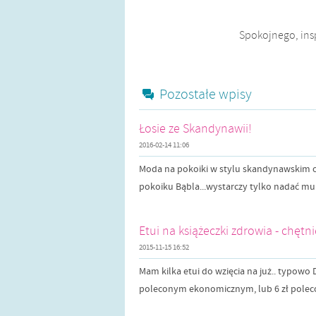
Spokojnego, insp
Pozostałe wpisy
Łosie ze Skandynawii!
2016-02-14 11:06
Moda na pokoiki w stylu skandynawskim od
pokoiku Bąbla...wystarczy tylko nadać mu
Etui na książeczki zdrowia - chęt
2015-11-15 16:52
Mam kilka etui do wzięcia na już.. typowo
poleconym ekonomicznym, lub 6 zł poleco