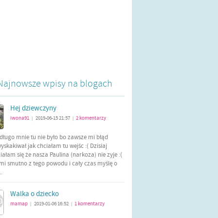
Najnowsze wpisy na blogach
Hej dziewczyny
iwona91
2019-06-15 21:57
2
komentarzy
|
|
długo mnie tu nie było bo zawsze mi błąd
yskakiwał jak chciałam tu wejśc :( Dzisiaj
ałam się że nasza Paulina (narkoza) nie zyje :(
mi smutno z tego powodu i cały czas myślę o
..
Walka o dziecko
mamap
2019-01-06 16:52
1
komentarzy
|
|