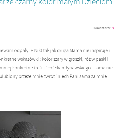
ał że czarny kolor małym Dzieciom
Komentarze:
3
iewam odpały :P Nikt tak jak druga Mama nie inspiruje i
retne wskazówki : kolor szary w groszki, róż w paski i
 mniej konkretne treści "coś skandynawskiego...sama nie
u ulubiony przeze mnie zwrot "niech Pani sama za mnie