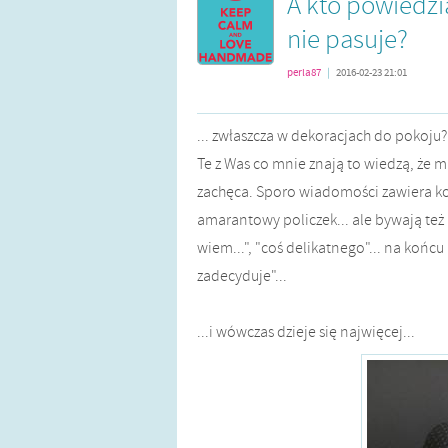
A kto powiedzi
nie pasuje?
perla87
|
2016-02-23 21:01
... zwłaszcza w dekoracjach do pokoju?
Te z Was co mnie znają to wiedzą, że m
zachęca. Sporo wiadomości zawiera konk
amarantowy policzek... ale bywają też
wiem...", "coś delikatnego"... na końc
zadecyduje"...
...i wówczas dzieje się najwięcej...