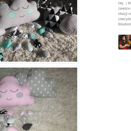
Hej. :) 
zawsze o
okazji 
zdecydow
Wiadomo