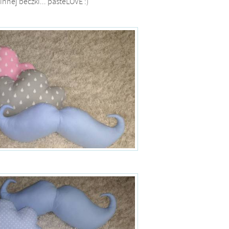
 innej beczki... pasteLOVE :)