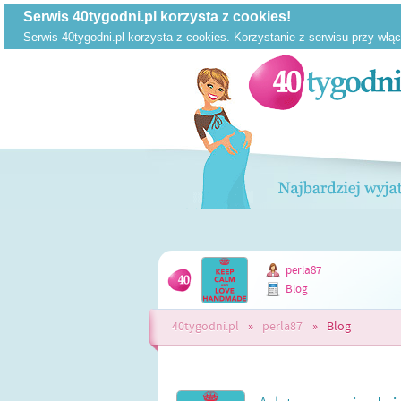
perla87
Blog
40tygodni.pl
»
perla87
»
Blog