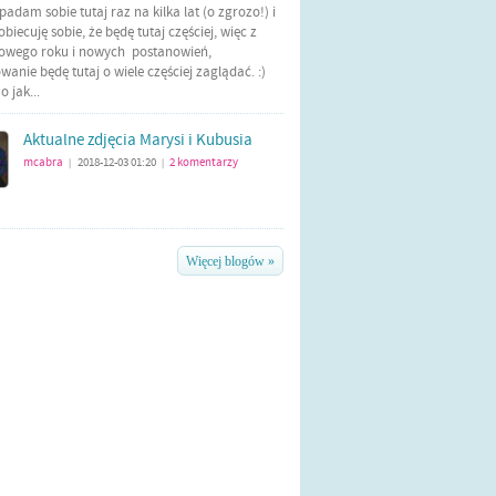
Wpadam sobie tutaj raz na kilka lat (o zgrozo!) i
biecuję sobie, że będę tutaj częściej, więc z
nowego roku i nowych postanowień,
anie będę tutaj o wiele częściej zaglądać. :)
 jak...
Aktualne zdjęcia Marysi i Kubusia
mcabra
2018-12-03 01:20
2
komentarzy
|
|
Więcej blogów »