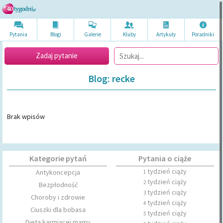
Pytania
Blogi
Galerie
Kluby
Artykuł
y
Poradni
ki
Zadaj pytanie
Blog: recke
Brak wpisów
Kategorie pytań
Pytania o ciąże
tydzień ciąży
Antykoncepcja
1
tydzień ciąży
2
Bezpłodność
tydzień ciąży
3
Choroby i zdrowie
tydzień ciąży
4
Ciuszki dla bobasa
tydzień ciąży
5
Dieta karmiącej mamy