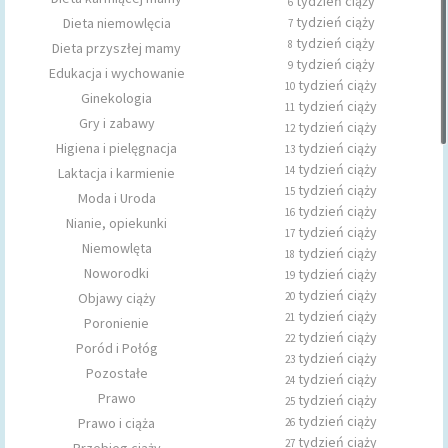
tydzień ciąży
6
tydzień ciąży
Dieta niemowlęcia
7
tydzień ciąży
8
Dieta przyszłej mamy
tydzień ciąży
9
Edukacja i wychowanie
tydzień ciąży
10
Ginekologia
tydzień ciąży
11
Gry i zabawy
tydzień ciąży
12
Higiena i pielęgnacja
tydzień ciąży
13
tydzień ciąży
14
Laktacja i karmienie
tydzień ciąży
15
Moda i Uroda
tydzień ciąży
16
Nianie, opiekunki
tydzień ciąży
17
Niemowlęta
tydzień ciąży
18
Noworodki
tydzień ciąży
19
tydzień ciąży
Objawy ciąży
20
tydzień ciąży
21
Poronienie
tydzień ciąży
22
Poród i Połóg
tydzień ciąży
23
Pozostałe
tydzień ciąży
24
Prawo
tydzień ciąży
25
tydzień ciąży
Prawo i ciąża
26
tydzień ciąży
27