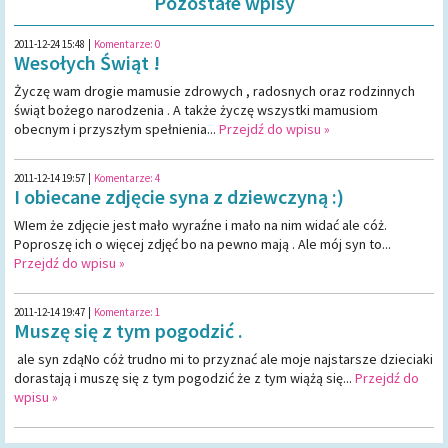
Pozostałe wpisy
2011-12-24 15:48
|
Komentarze:
0
Wesołych Świąt !
Życzę wam drogie mamusie zdrowych , radosnych oraz rodzinnych
świąt bożego narodzenia . A także życzę wszystki mamusiom
obecnym i przyszłym spełnienia...
Przejdź do wpisu »
2011-12-14 19:57
|
Komentarze:
4
I obiecane zdjęcie syna z dziewczyną :)
WIem że zdjęcie jest mało wyraźne i mało na nim widać ale cóż.
Poproszę ich o więcej zdjęć bo na pewno mają . Ale mój syn to...
Przejdź do wpisu »
2011-12-14 19:47
|
Komentarze:
1
Muszę się z tym pogodzić .
ale syn zdąNo cóż trudno mi to przyznać ale moje najstarsze dzieciaki
dorastają i muszę się z tym pogodzić że z tym wiążą się...
Przejdź do
wpisu »