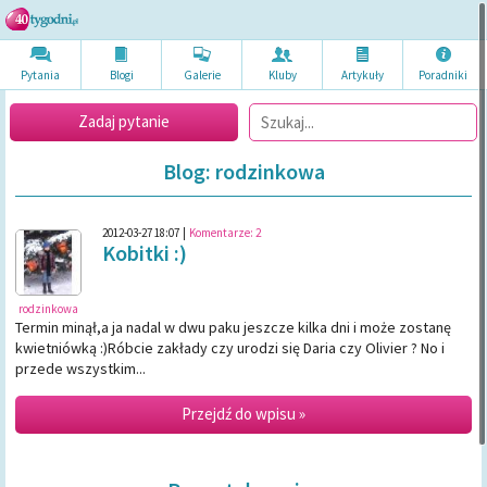
Pytania
Blogi
Galerie
Kluby
Artykuł
y
Poradni
ki
Zadaj pytanie
Blog: rodzinkowa
2012-03-27 18:07
|
Komentarze:
2
Kobitki :)
rodzinkowa
Termin minął,a ja nadal w dwu paku jeszcze kilka dni i może zostanę
kwietniówką :)Róbcie zakłady czy urodzi się Daria czy Olivier ? No i
przede wszystkim...
Przejdź do wpisu »