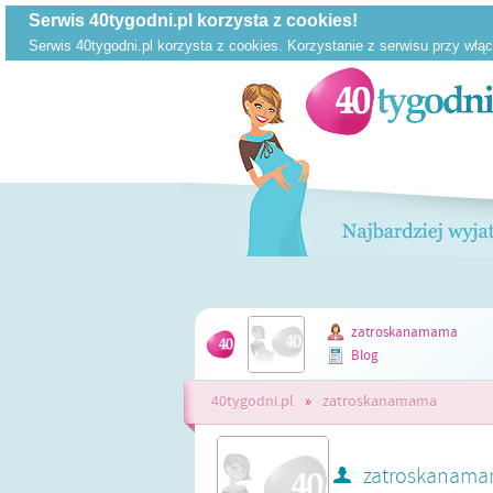
zatroskanamama
Blog
40tygodni.pl
»
zatroskanamama
zatroskanam