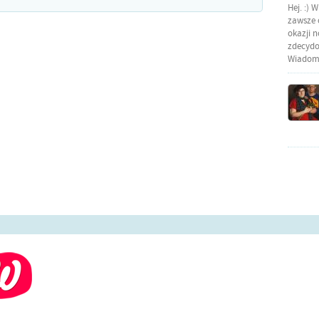
Hej. :) 
zawsze o
okazji 
zdecydow
Wiadomo