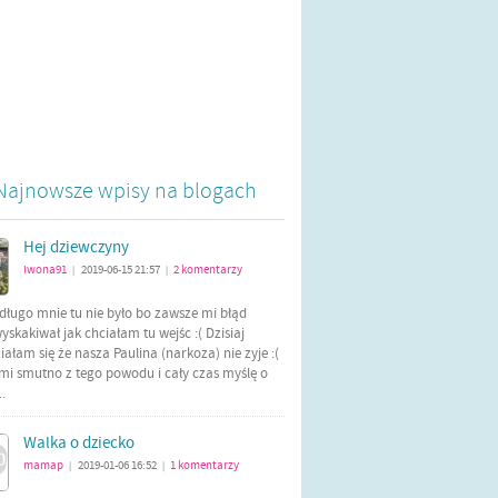
Najnowsze wpisy na blogach
Hej dziewczyny
iwona91
2019-06-15 21:57
2
komentarzy
|
|
długo mnie tu nie było bo zawsze mi błąd
yskakiwał jak chciałam tu wejśc :( Dzisiaj
ałam się że nasza Paulina (narkoza) nie zyje :(
mi smutno z tego powodu i cały czas myślę o
..
Walka o dziecko
mamap
2019-01-06 16:52
1
komentarzy
|
|