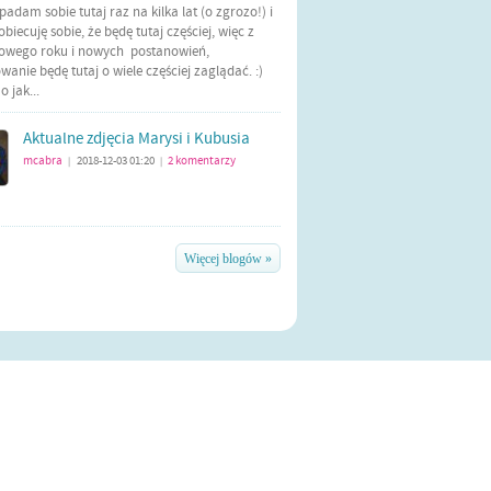
Wpadam sobie tutaj raz na kilka lat (o zgrozo!) i
biecuję sobie, że będę tutaj częściej, więc z
nowego roku i nowych postanowień,
anie będę tutaj o wiele częściej zaglądać. :)
 jak...
Aktualne zdjęcia Marysi i Kubusia
mcabra
2018-12-03 01:20
2
komentarzy
|
|
Więcej blogów »