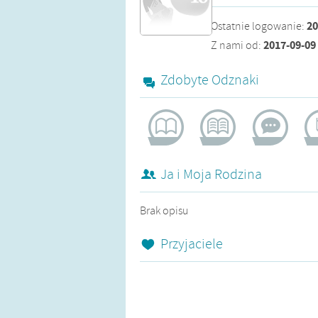
20
Ostatnie logowanie
:
2017-09-09
Z nami od
:
Zdobyte Odznaki
żądna wiedzy
pomocna
aktywistka
bl
Ja i Moja Rodzina
Brak opisu
Przyjaciele