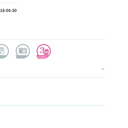
18-05-30
ogerka
dokumentalistka
doświadczona
+