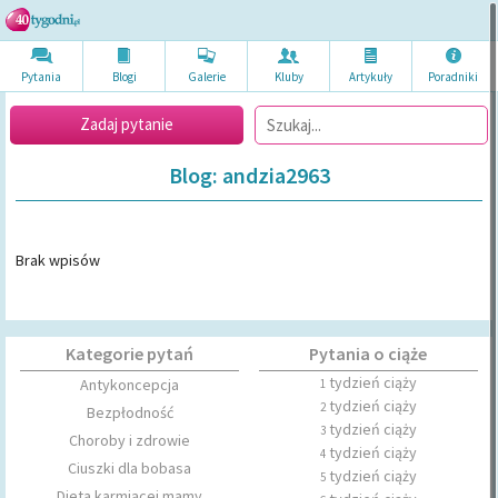
Pytania
Blogi
Galerie
Kluby
Artykuł
y
Poradni
ki
Zadaj pytanie
Blog: andzia2963
Brak wpisów
Kategorie pytań
Pytania o ciąże
tydzień ciąży
Antykoncepcja
1
tydzień ciąży
2
Bezpłodność
tydzień ciąży
3
Choroby i zdrowie
tydzień ciąży
4
Ciuszki dla bobasa
tydzień ciąży
5
Dieta karmiącej mamy