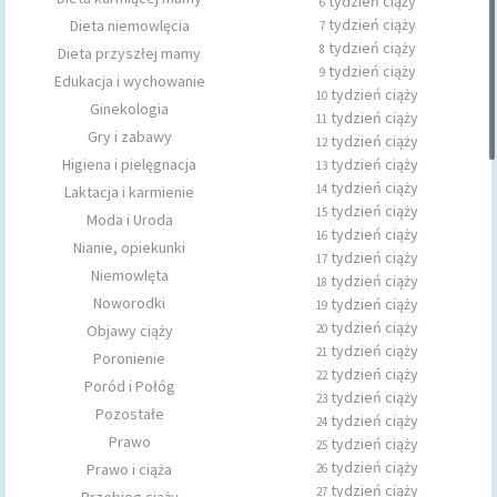
tydzień ciąży
6
tydzień ciąży
Dieta niemowlęcia
7
tydzień ciąży
8
Dieta przyszłej mamy
tydzień ciąży
9
Edukacja i wychowanie
tydzień ciąży
10
Ginekologia
tydzień ciąży
11
Gry i zabawy
tydzień ciąży
12
Higiena i pielęgnacja
tydzień ciąży
13
tydzień ciąży
14
Laktacja i karmienie
tydzień ciąży
15
Moda i Uroda
tydzień ciąży
16
Nianie, opiekunki
tydzień ciąży
17
Niemowlęta
tydzień ciąży
18
Noworodki
tydzień ciąży
19
tydzień ciąży
Objawy ciąży
20
tydzień ciąży
21
Poronienie
tydzień ciąży
22
Poród i Połóg
tydzień ciąży
23
Pozostałe
tydzień ciąży
24
Prawo
tydzień ciąży
25
tydzień ciąży
Prawo i ciąża
26
tydzień ciąży
27