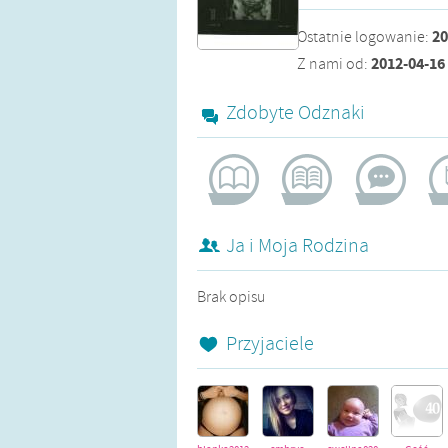
20
Ostatnie logowanie
:
2012-04-16
Z nami od
:
Zdobyte Odznaki
żądna wiedzy
pomocna
aktywistka
bl
Ja i Moja Rodzina
Brak opisu
Przyjaciele