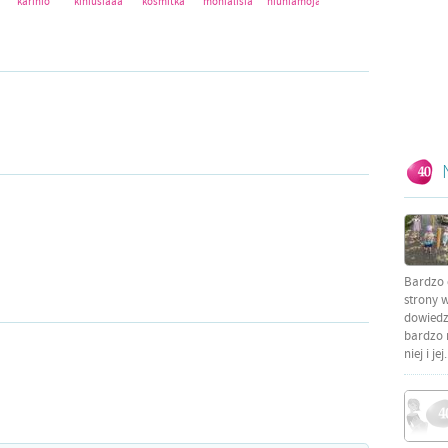
karinio
kiniusiaaa
kosmitka
monialisia
niuniamoja13
Bardzo 
strony w
dowiedzi
bardzo 
niej i jej.