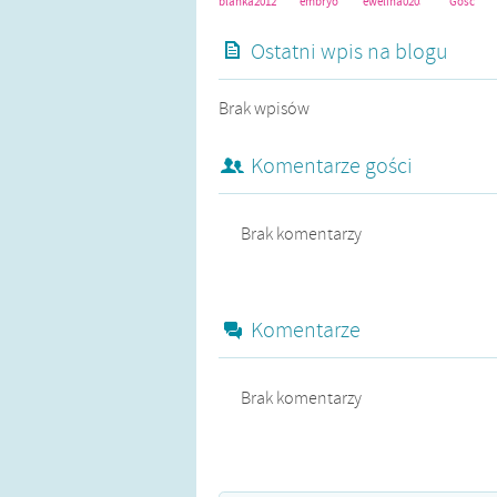
blanka2012
embryo
ewelina0205
Gość
Ostatni wpis na blogu
smindy
szalonamatkax
Brak wpisów
Komentarze gości
Brak komentarzy
Komentarze
Brak komentarzy