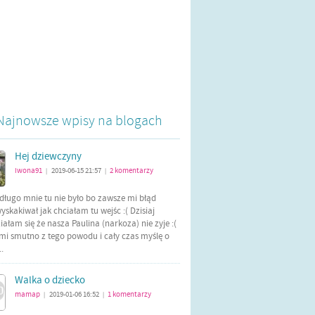
Najnowsze wpisy na blogach
Hej dziewczyny
iwona91
2019-06-15 21:57
2
komentarzy
|
|
długo mnie tu nie było bo zawsze mi błąd
yskakiwał jak chciałam tu wejśc :( Dzisiaj
ałam się że nasza Paulina (narkoza) nie zyje :(
mi smutno z tego powodu i cały czas myślę o
..
Walka o dziecko
mamap
2019-01-06 16:52
1
komentarzy
|
|