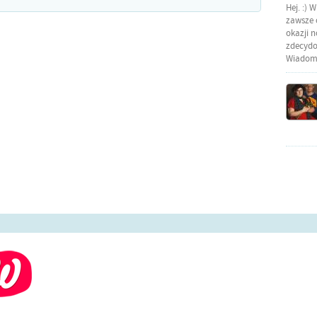
Hej. :) 
zawsze o
okazji 
zdecydow
Wiadomo