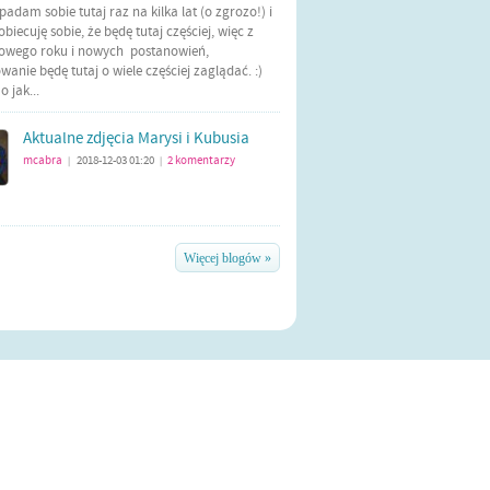
Wpadam sobie tutaj raz na kilka lat (o zgrozo!) i
biecuję sobie, że będę tutaj częściej, więc z
nowego roku i nowych postanowień,
anie będę tutaj o wiele częściej zaglądać. :)
 jak...
Aktualne zdjęcia Marysi i Kubusia
mcabra
2018-12-03 01:20
2
komentarzy
|
|
Więcej blogów »