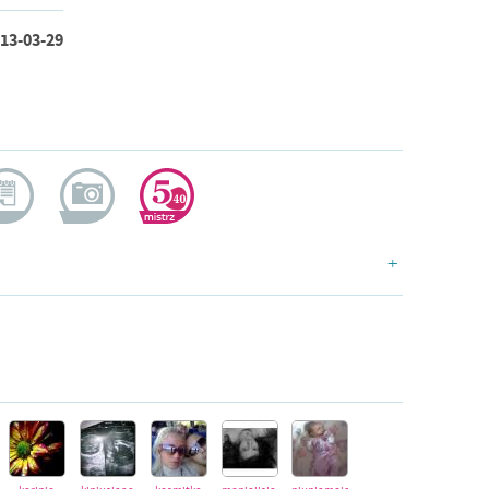
13-03-29
ogerka
dokumentalistka
doświadczona
+