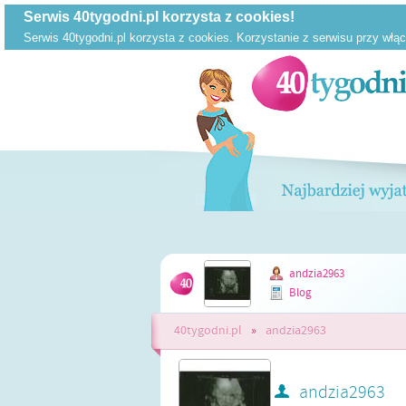
andzia2963
Blog
40tygodni.pl
»
andzia2963
andzia2963