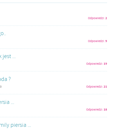
2
Odpowiedzi:
o..
9
Odpowiedzi:
jest ...
19
Odpowiedzi:
oda ?
21
50
Odpowiedzi:
sia ...
18
Odpowiedzi:
ly piersia ...