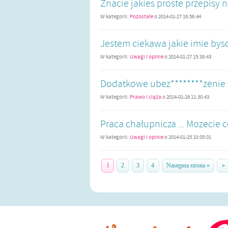
Znacie jakies proste przepisy na
W kategorii:
Pozostałe
o
2014-01-27 16:56:44
Jestem ciekawa jakie imie bysci
W kategorii:
Uwagi i opinie
o
2014-01-27 15:38:43
Dodatkowe ubez********zenie 
W kategorii:
Prawo i ciąża
o
2014-01-26 11:30:43
Praca chałupnicza ... Mozecie c
W kategorii:
Uwagi i opinie
o
2014-01-25 10:05:01
1
2
3
4
Następna strona »
»