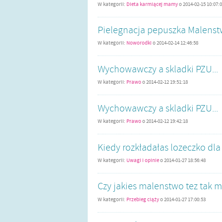
W kategorii:
Dieta karmiącej mamy
o
2014-02-15 10:07:
Pielegnacja pepuszka Malenstw
W kategorii:
Noworodki
o
2014-02-14 12:46:58
Wychowawczy a skladki PZU...
W kategorii:
Prawo
o
2014-02-12 19:51:18
Wychowawczy a skladki PZU...
W kategorii:
Prawo
o
2014-02-12 19:42:18
Kiedy rozkładałas lozeczko dl
W kategorii:
Uwagi i opinie
o
2014-01-27 18:56:48
Czy jakies malenstwo tez tak m
W kategorii:
Przebieg ciąży
o
2014-01-27 17:00:53