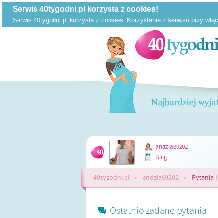
andzia89202
Blog
40tygodni.pl
»
andzia89202
»
Pytania i
Ostatnio zadane pytania