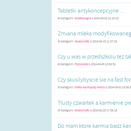
Tabletki antykoncepcyjne ...
W kategorii:
Ginekologia
o
2014-05-02 12:10:15
Zmiana mleka modyfikowaneg
W kategorii:
Noworodki
o
2014-03-15 11:37:28
Czy u was w przedszkolu tez tak 
W kategorii:
Pozostałe
o
2014-03-05 13:00:53
Czy skusilybyscie sie na fast fo
W kategorii:
Dieta karmiącej mamy
o
2014-03-02 18:08:
Tłusty czwartek a karmienie pier
W kategorii:
Noworodki
o
2014-02-25 17:56:16
Do mam ktore karmia badz karmi