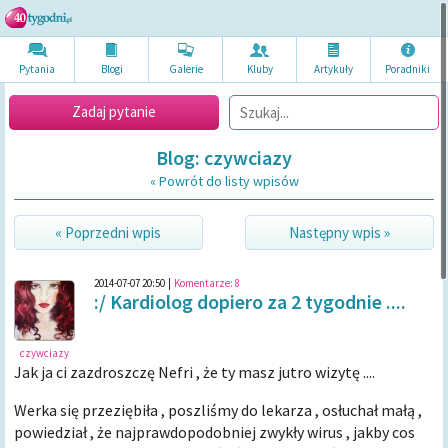
Pytania
Blogi
Galerie
Kluby
Artykuł
y
Poradni
ki
Zadaj pytanie
Blog: czywciazy
« Powrót do listy wpisów
« Poprzedni wpis
Następny wpis »
2014-07-07 20:50
|
Komentarze:
8
:/ Kardiolog dopiero za 2 tygodnie ....
czywciazy
Jak ja ci zazdroszczę Nefri , że ty masz jutro wizytę ....
Werka się przeziębiła , poszliśmy do lekarza , osłuchał małą ,
powiedział , że najprawdopodobniej zwykły wirus , jakby cos