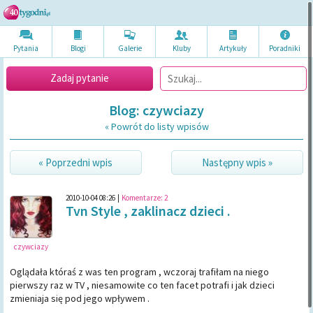
Pytania
Blogi
Galerie
Kluby
Artykuł
y
Poradni
ki
Zadaj pytanie
Blog: czywciazy
« Powrót do listy wpisów
« Poprzedni wpis
Następny wpis »
2010-10-04 08:26
|
Komentarze:
2
Tvn Style , zaklinacz dzieci .
czywciazy
Oglądała któraś z was ten program , wczoraj trafiłam na niego
pierwszy raz w TV , niesamowite co ten facet potrafi i jak dzieci
zmieniaja się pod jego wpływem .