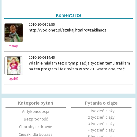
Komentarze
2010-10-04 08:55
http://vod.onet.pl/szukaj.html?q=zaklinacz
mmaja
2010-10-04 14:45
Właśnie miałam tez o tym pisać ja tydzien temu trafiłam
na ten program i tez byłam w szoku . warto obejrzeć
aga199
Kategorie pytań
Pytania o ciąże
tydzień ciąży
Antykoncepcja
1
tydzień ciąży
2
Bezpłodność
tydzień ciąży
3
Choroby i zdrowie
tydzień ciąży
4
Ciuszki dla bobasa
tydzień ciąży
5