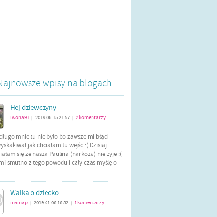
Najnowsze wpisy na blogach
Hej dziewczyny
iwona91
2019-06-15 21:57
2
komentarzy
|
|
długo mnie tu nie było bo zawsze mi błąd
yskakiwał jak chciałam tu wejśc :( Dzisiaj
ałam się że nasza Paulina (narkoza) nie zyje :(
mi smutno z tego powodu i cały czas myślę o
..
Walka o dziecko
mamap
2019-01-06 16:52
1
komentarzy
|
|