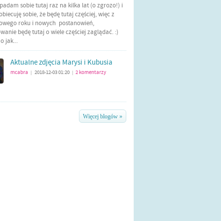
Wpadam sobie tutaj raz na kilka lat (o zgrozo!) i
biecuję sobie, że będę tutaj częściej, więc z
nowego roku i nowych postanowień,
anie będę tutaj o wiele częściej zaglądać. :)
 jak...
Aktualne zdjęcia Marysi i Kubusia
mcabra
2018-12-03 01:20
2
komentarzy
|
|
Więcej blogów »