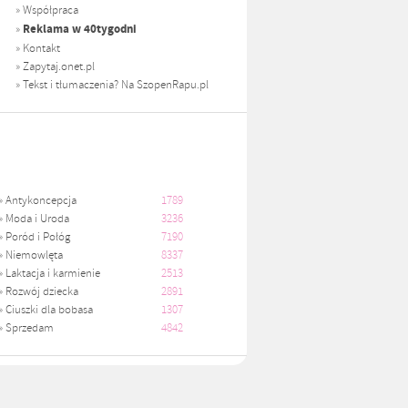
»
Współpraca
Reklama w 40tygodni
»
»
Kontakt
»
Zapytaj.onet.pl
»
Tekst i tłumaczenia? Na SzopenRapu.pl
»
Antykoncepcja
1789
»
Moda i Uroda
3236
»
Poród i Połóg
7190
»
Niemowlęta
8337
»
Laktacja i karmienie
2513
»
Rozwój dziecka
2891
»
Ciuszki dla bobasa
1307
»
Sprzedam
4842