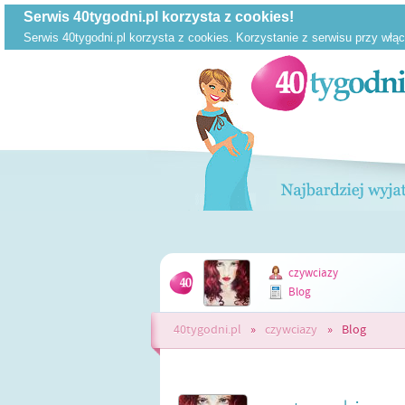
czywciazy
Blog
40tygodni.pl
»
czywciazy
»
Blog