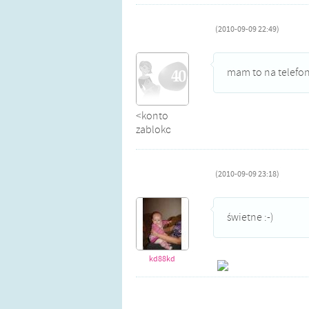
(2010-09-09 22:49)
mam to na telefon
<konto
zablokowane>
(2010-09-09 23:18)
świetne :-)
kd88kd