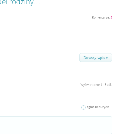
l rodziny....
Komentarze:
5
Nowszy wpis »
Wyświetlono: 1 - 5 z 5.
zgłoś nadużycie