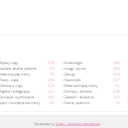
Objawy ciąży
2745
»
Ginekologia
2898
Szpitale, lekarze, położne
973
»
Uwagi i opinie
9852
Dieta przyszłej mamy
793
»
Zakupy
4518
Prawo i ciąża
1354
»
Noworodki
2077
Zdrowie w ciąży
3224
»
Dieta karmiącej mamy
521
Higiena i pielęgnacja
2117
»
Choroby i zdrowie
6189
Edukacja i wychowanie
1661
»
Zabawki i akcesoria
1421
Sport i ćwiczenia dla mamy
267
»
Nianie, opiekunki
61
Developed by
Digers - aplikacje internetowe