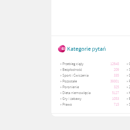
Kategorie pytań
»
Przebieg ciąży
12648
»
»
Bezpłodność
209
»
»
Sport i Ćwiczenia
335
»
»
Pozostałe
39301
»
»
Poronienie
325
»
»
Dieta niemowlęcia
5127
»
»
Gry i zabawy
1053
»
»
Prawo
715
»