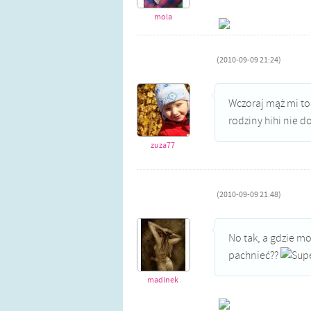
mola
(2010-09-09 21:24)
Wczoraj mąż mi to
rodziny hihi nie d
zuza77
(2010-09-09 21:48)
No tak, a gdzie mo
pachnieć??
madinek