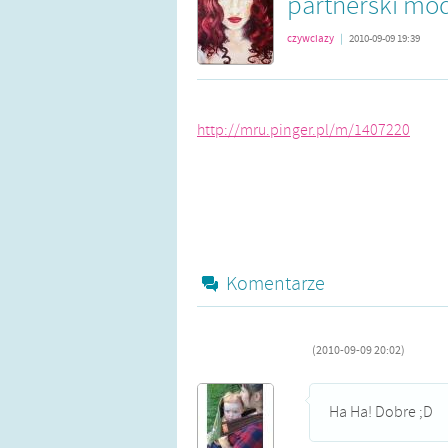
partnerski mode
czywciazy
|
2010-09-09 19:39
http://mru.pinger.pl/m/1407220
Komentarze
(2010-09-09 20:02)
Ha Ha! Dobre ;D