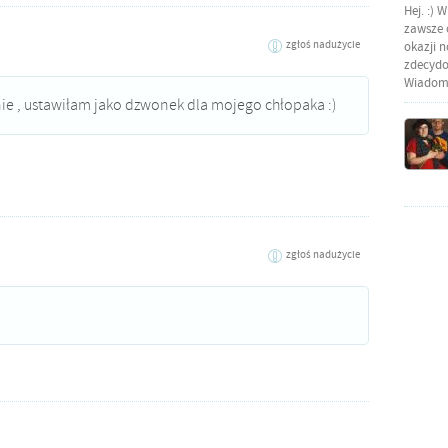
Hej. :) 
zawsze o
zgłoś nadużycie
okazji 
zdecydow
Wiadomo
ie , ustawiłam jako dzwonek dla mojego chłopaka :)
zgłoś nadużycie