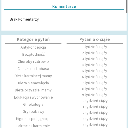
Komentarze
Brak komentarzy
Kategorie pytań
Pytania o ciąże
tydzień ciąży
Antykoncepcja
1
tydzień ciąży
2
Bezpłodność
tydzień ciąży
3
Choroby i zdrowie
tydzień ciąży
4
Ciuszki dla bobasa
tydzień ciąży
5
Dieta karmiącej mamy
tydzień ciąży
6
tydzień ciąży
Dieta niemowlęcia
7
tydzień ciąży
8
Dieta przyszłej mamy
tydzień ciąży
9
Edukacja i wychowanie
tydzień ciąży
10
Ginekologia
tydzień ciąży
11
Gry i zabawy
tydzień ciąży
12
Higiena i pielęgnacja
tydzień ciąży
13
tydzień ciąży
14
Laktacja i karmienie