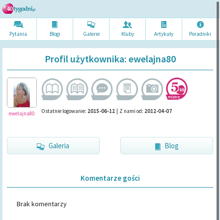
Pytania
Blogi
Galerie
Kluby
Artykuł
y
Poradni
ki
Profil użytkownika: ewelajna80
Ostatnie logowanie:
2015-06-12
|
Z nami od:
2012-04-07
ewelajna80
Galeria
Blog
Komentarze gości
Brak komentarzy