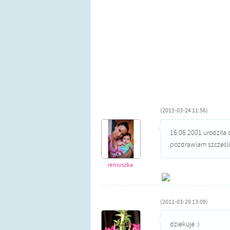
(2011-03-24 11:56)
16.06.2001 urodziła 
pozdrawiam szcześli
reniuszka
(2011-03-29 13:09)
dziekuje :)