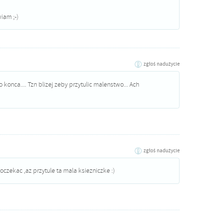
iam ;-)
zgłoś nadużycie
o konca.... Tzn blizej zeby przytulic malenstwo... Ach
zgłoś nadużycie
oczekac ,az przytule ta mala ksiezniczke :)