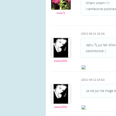
Witam witam !!!!
I serdecznie pozdraw
roza72
(2011-04-11 18:14)
Jejku Ty juz tak blisk
zazdroszcze :)
ewka1991
(2011-04-12 14:02)
Ja sie juz nie moge d
ewka1991