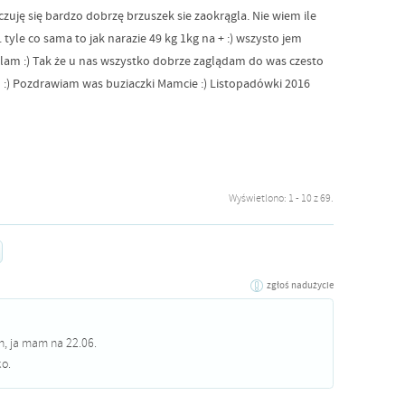
czuję się bardzo dobrzę brzuszek sie zaokrągla. Nie wiem ile
. tyle co sama to jak narazie 49 kg 1kg na + :) wszysto jem
bialam :) Tak że u nas wszystko dobrze zaglądam do was czesto
m :) Pozdrawiam was buziaczki Mamcie :) Listopadówki 2016
Wyświetlono: 1 - 10 z 69.
zgłoś nadużycie
n, ja mam na 22.06.
o.