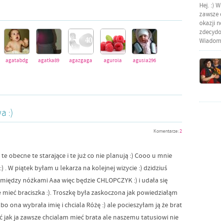
Hej. :) 
zawsze o
okazji 
zdecydow
Wiadomo
agatabdg
agatka89
agazgaga
agurola
agusia296
anathie
andzia84
andzia9107
a :)
Komentarze:
2
 obecne te starające i te już co nie planują :) Cooo u mnie
 . W piątek byłam u lekarza na kolejnej wizycie :) dzidziuś
a między nóżkami Aaa więc będzie CHLOPCZYK :) i udała się
ie mieć braciszka :). Troszkę była zaskoczona jak powiedziałąm
 ona wybrała imię i chciala Różę :) ale pocieszyłam ją że brat
ć jak ja zawsze chcialam mieć brata ale naszemu tatusiowi nie