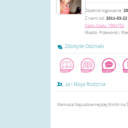
20
Ostatnie logowanie
:
2011-03-22
Z nami od
:
Gadu-Gadu
: 7904752
Miasto: Przeworsk / Rz
Zdobyte Odznaki
żądna wiedzy
pomocna
aktywistka
bl
Ja i Moja Rodzina
Mamusia Najcudowniejszej Emilki na Ś