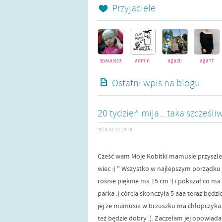
Przyjaciele
3pauliss3
admin
aga2ii
aga77
Ostatni wpis na blogu
akjam
alinka1989
alusia559
amelka81
20 tydzień mija... taka szcześliw
2016-08-01 23:49
Cześć wam Moje Kobitki mamusie przyszle te
wiec :) " Wszystko w najlepszym porządku :)
rośnie pięknie ma 15 cm :) i pokazał co m
parka :) córcia skonczyła 5 aaa teraz będz
jej że mamusia w brzuszku ma chłopczyka bo
też będzie dobry :). Zaczełam jej opowiada