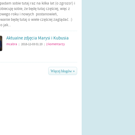
Wpadam sobie tutaj raz na kilka lat (o zgrozo!) i
biecuję sobie, że będę tutaj częściej, więc z
nowego roku i nowych postanowień,
anie będę tutaj o wiele częściej zaglądać. :)
 jak...
Aktualne zdjęcia Marysi i Kubusia
mcabra
2018-12-03 01:20
2
komentarzy
|
|
Więcej blogów »