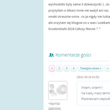
wychodziło były same 3 dziewczynki :). Ja 
przytyłam o lekarz mnie nie ważył ani raz..
smaki strasznie ostre.. co ja nigdy nie lu
ale oczytam się blogow co u was i ucieka
Grudzniówki 2016 Całusy Mocne :* :*
Komentarze gości
1
2
3
4
Następna strona »
»
(2011-03-23 14:25)
Witam, witam!!!
Na kiedy masz termi
Pozdrawiam cieplutk
<konto
zablokowane>