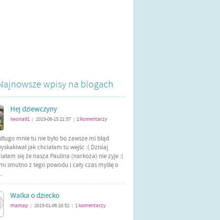
Najnowsze wpisy na blogach
Hej dziewczyny
iwona91
2019-06-15 21:57
2
komentarzy
|
|
długo mnie tu nie było bo zawsze mi błąd
yskakiwał jak chciałam tu wejśc :( Dzisiaj
ałam się że nasza Paulina (narkoza) nie zyje :(
mi smutno z tego powodu i cały czas myślę o
..
Walka o dziecko
mamap
2019-01-06 16:52
1
komentarzy
|
|