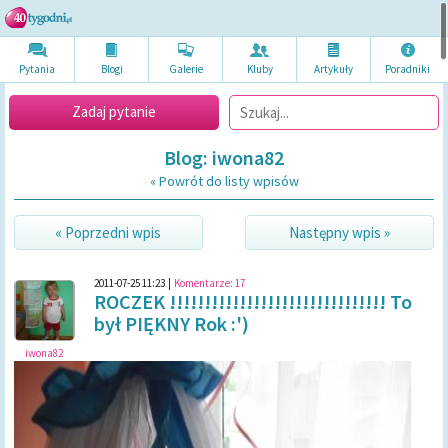
Pytania
Blogi
Galerie
Kluby
Artykuł
y
Poradni
ki
Zadaj pytanie
Blog: iwona82
« Powrót do listy wpisów
« Poprzedni wpis
Następny wpis »
2011-07-25 11:23
|
Komentarze:
17
ROCZEK !!!!!!!!!!!!!!!!!!!!!!!!!!!!!!! To
był PIĘKNY Rok :')
iwona82