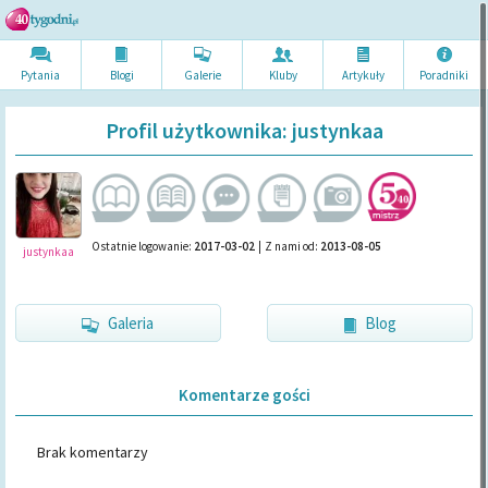
Pytania
Blogi
Galerie
Kluby
Artykuł
y
Poradni
ki
Profil użytkownika: justynkaa
Ostatnie logowanie:
2017-03-02
|
Z nami od:
2013-08-05
justynkaa
Galeria
Blog
Komentarze gości
Brak komentarzy