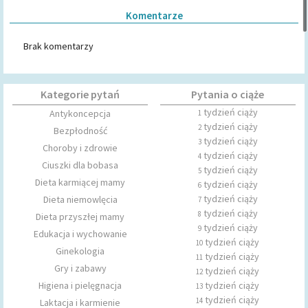
Komentarze
Brak komentarzy
Kategorie pytań
Pytania o ciąże
tydzień ciąży
Antykoncepcja
1
tydzień ciąży
2
Bezpłodność
tydzień ciąży
3
Choroby i zdrowie
tydzień ciąży
4
Ciuszki dla bobasa
tydzień ciąży
5
Dieta karmiącej mamy
tydzień ciąży
6
tydzień ciąży
Dieta niemowlęcia
7
tydzień ciąży
8
Dieta przyszłej mamy
tydzień ciąży
9
Edukacja i wychowanie
tydzień ciąży
10
Ginekologia
tydzień ciąży
11
Gry i zabawy
tydzień ciąży
12
Higiena i pielęgnacja
tydzień ciąży
13
tydzień ciąży
14
Laktacja i karmienie