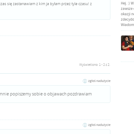
Hej. :) 
czas się zastanawiam z kim ja byłam przez tyle czasu! z
zawsze o
okazji 
zdecydow
Wiadomo
Wyświetlono: 1 - 2 z 2.
zgłoś nadużycie
o mnie popiszemy sobie o objawach pozdrawiam
zgłoś nadużycie