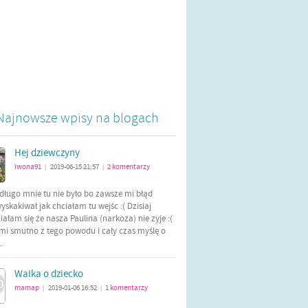
Najnowsze wpisy na blogach
Hej dziewczyny
iwona91
2019-06-15 21:57
2
komentarzy
|
|
długo mnie tu nie było bo zawsze mi błąd
yskakiwał jak chciałam tu wejśc :( Dzisiaj
ałam się że nasza Paulina (narkoza) nie zyje :(
mi smutno z tego powodu i cały czas myślę o
..
Walka o dziecko
mamap
2019-01-06 16:52
1
komentarzy
|
|