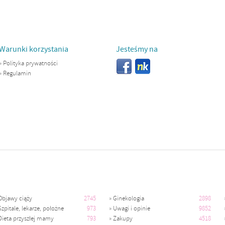
Warunki korzystania
Jesteśmy na
»
Polityka prywatności
»
Regulamin
Objawy ciąży
2745
»
Ginekologia
2898
Szpitale, lekarze, położne
973
»
Uwagi i opinie
9852
Dieta przyszłej mamy
793
»
Zakupy
4518