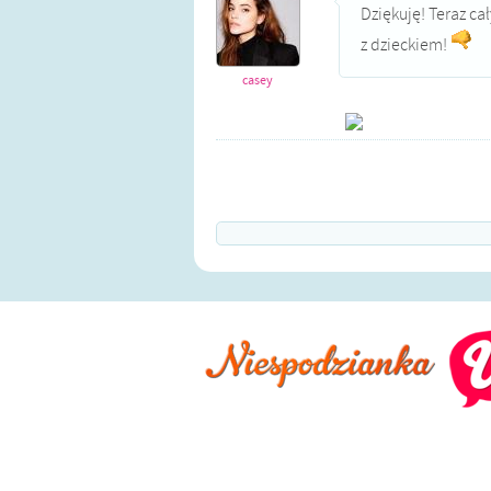
Dziękuję! Teraz ca
z dzieckiem!
casey