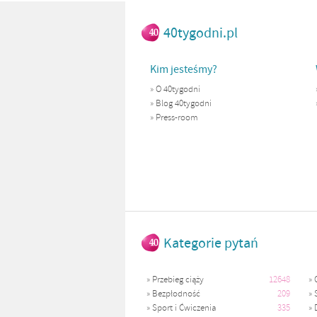
40tygodni.pl
Kim jesteśmy?
»
O 40tygodni
»
Blog 40tygodni
»
Press-room
Kategorie pytań
»
Przebieg ciąży
12648
»
»
Bezpłodność
209
»
»
Sport i Ćwiczenia
335
»