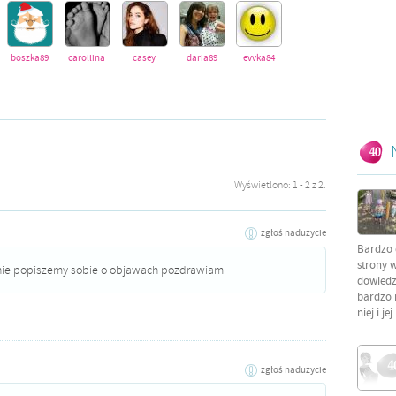
boszka89
carollina
casey
daria89
evvka84
justi24
justynkaa
karolinainikola
kasia1426
Wyświetlono: 1 - 2 z 2.
zgłoś nadużycie
Bardzo 
strony w
nie popiszemy sobie o objawach pozdrawiam
dowiedzi
bardzo 
niej i jej.
zgłoś nadużycie