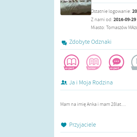
20
Ostatnie logowanie
:
2016-09-29
Z nami od
:
Miasto: Tomaszów MAz
Zdobyte Odznaki
żądna wiedzy
pomocna
aktywistka
bl
Ja i Moja Rodzina
Mam na imię Anka i mam 28lat....
Przyjaciele