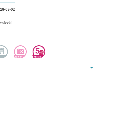
18-08-02
owiecki
ogerka
dokumentalistka
doświadczona
+