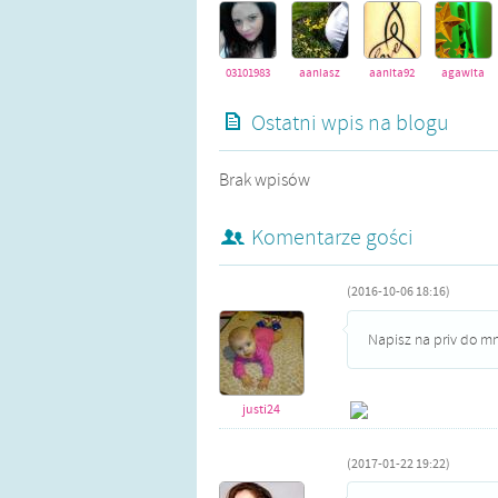
03101983
aaniasz
aanita92
agawita
Ostatni wpis na blogu
ewelinam
g0siia
halunia
jaemka
Brak wpisów
Komentarze gości
(2016-10-06 18:16)
Napisz na priv do m
justi24
(2017-01-22 19:22)