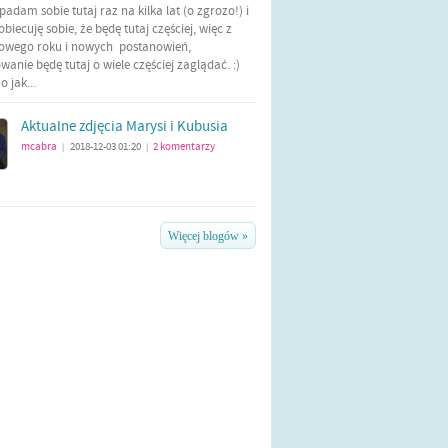
Wpadam sobie tutaj raz na kilka lat (o zgrozo!) i
biecuję sobie, że będę tutaj częściej, więc z
nowego roku i nowych postanowień,
anie będę tutaj o wiele częściej zaglądać. :)
 jak...
Aktualne zdjęcia Marysi i Kubusia
mcabra
2018-12-03 01:20
2
komentarzy
|
|
Więcej blogów »