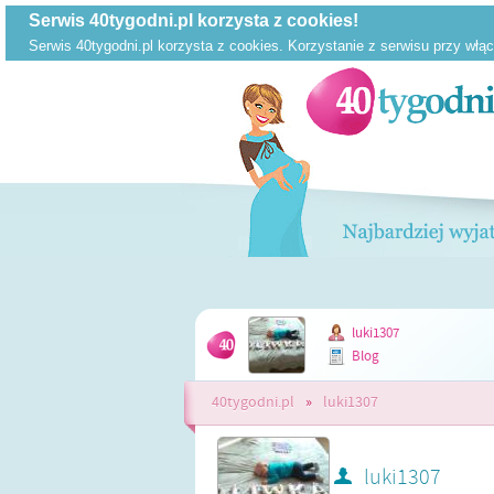
luki1307
Blog
40tygodni.pl
»
luki1307
luki1307