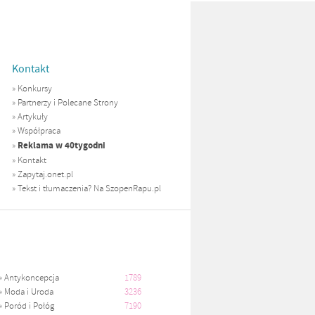
Kontakt
»
Konkursy
»
Partnerzy i Polecane Strony
»
Artykuły
»
Współpraca
Reklama w 40tygodni
»
»
Kontakt
»
Zapytaj.onet.pl
»
Tekst i tłumaczenia? Na SzopenRapu.pl
»
Antykoncepcja
1789
»
Moda i Uroda
3236
»
Poród i Połóg
7190