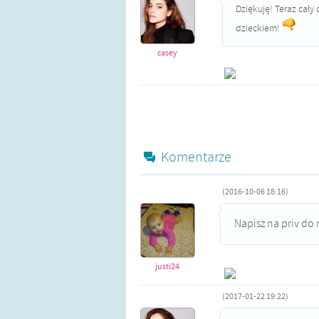
Dziękuję! Teraz cały 
dzieckiem!
casey
Komentarze
(2016-10-06 18:16)
Napisz na priv d
justi24
(2017-01-22 19:22)