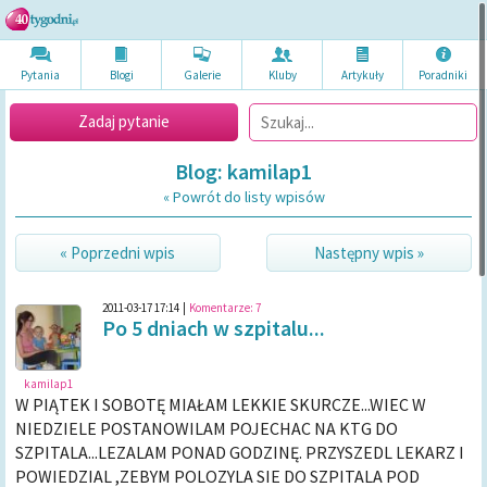
Pytania
Blogi
Galerie
Kluby
Artykuł
y
Poradni
ki
Zadaj pytanie
Blog: kamilap1
« Powrót do listy wpisów
« Poprzedni wpis
Następny wpis »
2011-03-17 17:14
|
Komentarze:
7
Po 5 dniach w szpitalu...
kamilap1
W PIĄTEK I SOBOTĘ MIAŁAM LEKKIE SKURCZE...WIEC W
NIEDZIELE POSTANOWILAM POJECHAC NA KTG DO
SZPITALA...LEZALAM PONAD GODZINĘ. PRZYSZEDL LEKARZ I
POWIEDZIAL ,ZEBYM POLOZYLA SIE DO SZPITALA POD