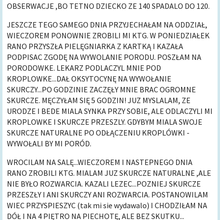
OBSERWACJE ,BO TETNO DZIECKO ZE 140 SPADALO DO 120.
JESZCZE TEGO SAMEGO DNIA PRZYJECHAŁAM NA ODDZIAŁ,
WIECZOREM PONOWNIE ZROBILI MI KTG. W PONIEDZIAŁEK
RANO PRZYSZŁA PIELĘGNIARKA Z KARTKĄ I KAZAŁA
PODPISAC ZGODĘ NA WYWOLANIE PORODU. POSZŁAM NA
PORODOWKE. LEKARZ PODLACZYL MNIE POD
KROPLOWKE...DAŁ OKSYTOCYNĘ NA WYWOŁANIE
SKURCZY...PO GODZINIE ZACZĘŁY MNIE BRAC OGROMNE
SKURCZE. MĘCZYŁAM SIĘ 5 GODZIN! JUZ MYSLALAM, ZE
URODZE I BEDE MIALA SYNKA PRZY SOBIE, ALE ODLACZYLI MI
KROPLOWKE I SKURCZE PRZESZLY. GDYBYM MIALA SWOJE
SKURCZE NATURALNE PO ODŁĄCZENIU KROPLÓWKI -
WYWOŁALI BY MI PORÓD.
WROCILAM NA SALĘ...WIECZOREM I NASTEPNEGO DNIA
RANO ZROBILI KTG. MIALAM JUZ SKURCZE NATURALNE ,ALE
NIE BYŁO ROZWARCIA. KAZALI LEZEC...POZNIEJ SKURCZE
PRZESZŁY I ANI SKURCZY ANI ROZWARCIA. POSTANOWILAM
WIEC PRZYSPIESZYC (tak mi sie wydawalo) I CHODZIŁAM NA
DÓŁ I NA 4 PIĘTRO NA PIECHOTĘ, ALE BEZ SKUTKU...