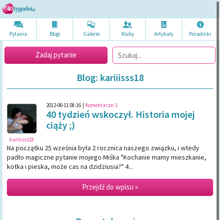
Pytania
Blogi
Galerie
Kluby
Artykuł
y
Poradni
ki
Zadaj pytanie
Blog: kariiisss18
2012-06-11 08:16
|
Komentarze:
1
40 tydzień wskoczył. Historia mojej
ciąży ;)
kariiisss18
Na początku 25 wześnia była 2 rocznica naszego związku, i wtedy
padło magiczne pytanie mojego Miśka "Kochanie mamy mieszkanie,
kotka i pieska, może cas na dzidziusia?" 4...
Przejdź do wpisu »