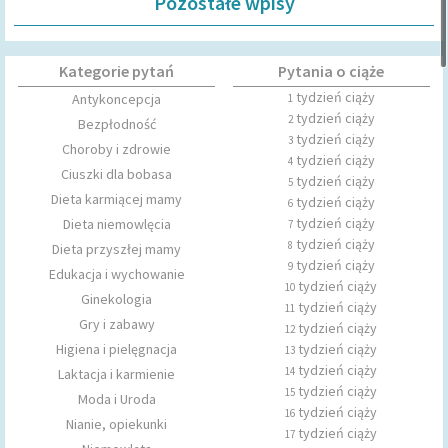
Pozostałe wpisy
Kategorie pytań
Pytania o ciąże
tydzień ciąży
Antykoncepcja
1
tydzień ciąży
2
Bezpłodność
tydzień ciąży
3
Choroby i zdrowie
tydzień ciąży
4
Ciuszki dla bobasa
tydzień ciąży
5
Dieta karmiącej mamy
tydzień ciąży
6
tydzień ciąży
Dieta niemowlęcia
7
tydzień ciąży
8
Dieta przyszłej mamy
tydzień ciąży
9
Edukacja i wychowanie
tydzień ciąży
10
Ginekologia
tydzień ciąży
11
Gry i zabawy
tydzień ciąży
12
Higiena i pielęgnacja
tydzień ciąży
13
tydzień ciąży
14
Laktacja i karmienie
tydzień ciąży
15
Moda i Uroda
tydzień ciąży
16
Nianie, opiekunki
tydzień ciąży
17