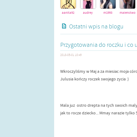
aanita92
audrey
m1993
malenstwo1
Ostatni wpis na blogu
Przygotowania do roczku i co u 
2018-05-01 10:49
Wkroczyliśmy w Maj a za miesiac moja córc
Julusia kończy roczek swojego zycia :)
Mala juz ostro drepta na tych swoich maly
jak to rocze dziecko... Mmay narazie tylko