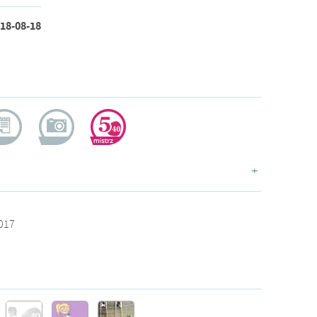
18-08-18
ogerka
dokumentalistka
doświadczona
+
2017