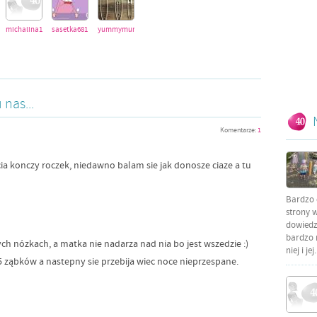
993
michalina123456
sasetka681
yummymummy
nas...
Komentarze:
1
ia konczy roczek, niedawno balam sie jak donosze ciaze a tu
Bardzo 
strony w
dowiedzi
bardzo 
ch nózkach, a matka nie nadarza nad nia bo jest wszedzie :)
niej i jej.
 5 ząbków a nastepny sie przebija wiec noce nieprzespane.