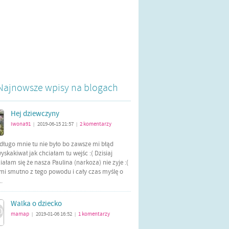
Najnowsze wpisy na blogach
Hej dziewczyny
iwona91
2019-06-15 21:57
2
komentarzy
|
|
długo mnie tu nie było bo zawsze mi błąd
yskakiwał jak chciałam tu wejśc :( Dzisiaj
ałam się że nasza Paulina (narkoza) nie zyje :(
mi smutno z tego powodu i cały czas myślę o
..
Walka o dziecko
mamap
2019-01-06 16:52
1
komentarzy
|
|