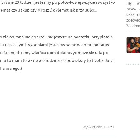
prawie 20 tydzien jestesmy po połówkowej wizycie i wszystko
Hej. :) 
zawsze o
mat czy Jakub czy Miłosz :) dylemat jak przy Julci...
okazji 
zdecydow
Wiadomo
dzo zle od rana nie dobrze, i sie jeszcze na poczatku przyplatala
e u nas, calymi tygodniami jestesmy same w domu bo tatus
m teściem, chcemy wkońcu dom dokonczyc moze sie uda po
omu to mam teraz no ale rodzina sie powiekszy to trzeba Julci
 dla małego:)
Wyświetlono: 1 - 1 z 1.