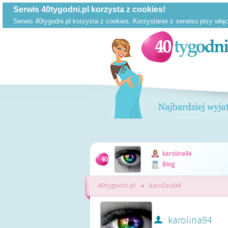
karolina94
Blog
40tygodni.pl
»
karolina94
karolina94