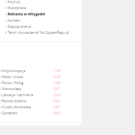
»
Artykuły
»
Współpraca
Reklama w 40tygodni
»
»
Kontakt
»
Zapytaj.onet.pl
»
Tekst i tłumaczenia? Na SzopenRapu.pl
»
Antykoncepcja
1789
»
Moda i Uroda
3236
»
Poród i Połóg
7190
»
Niemowlęta
8337
»
Laktacja i karmienie
2513
»
Rozwój dziecka
2891
»
Ciuszki dla bobasa
1307
»
Sprzedam
4842