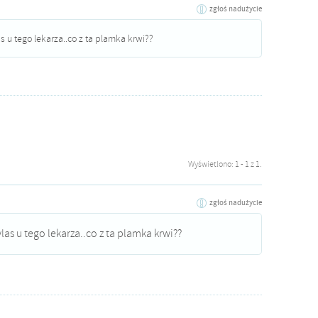
zgłoś nadużycie
as u tego lekarza..co z ta plamka krwi??
Wyświetlono: 1 - 1 z 1.
zgłoś nadużycie
ylas u tego lekarza..co z ta plamka krwi??