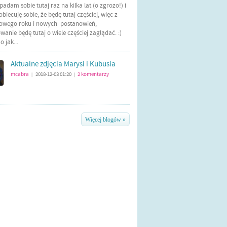
Wpadam sobie tutaj raz na kilka lat (o zgrozo!) i
biecuję sobie, że będę tutaj częściej, więc z
nowego roku i nowych postanowień,
anie będę tutaj o wiele częściej zaglądać. :)
 jak...
Aktualne zdjęcia Marysi i Kubusia
mcabra
2018-12-03 01:20
2
komentarzy
|
|
Więcej blogów »