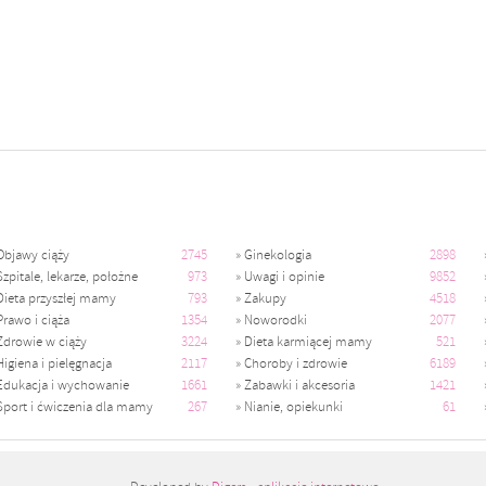
Objawy ciąży
2745
»
Ginekologia
2898
Szpitale, lekarze, położne
973
»
Uwagi i opinie
9852
Dieta przyszłej mamy
793
»
Zakupy
4518
Prawo i ciąża
1354
»
Noworodki
2077
Zdrowie w ciąży
3224
»
Dieta karmiącej mamy
521
Higiena i pielęgnacja
2117
»
Choroby i zdrowie
6189
Edukacja i wychowanie
1661
»
Zabawki i akcesoria
1421
Sport i ćwiczenia dla mamy
267
»
Nianie, opiekunki
61