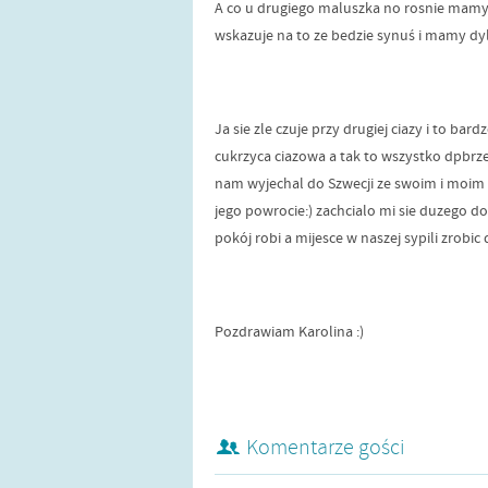
A co u drugiego maluszka no rosnie mamy 
wskazuje na to ze bedzie synuś i mamy dyle
Ja sie zle czuje przy drugiej ciazy i to bar
cukrzyca ciazowa a tak to wszystko dpbrz
nam wyjechal do Szwecji ze swoim i moi
jego powrocie:) zachcialo mi sie duzego d
pokój robi a mijesce w naszej sypili zrobic
Pozdrawiam Karolina :)
Komentarze gości