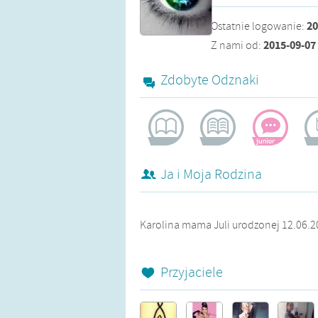
20
Ostatnie logowanie
:
2015-09-07
Z nami od
:
Zdobyte Odznaki
żądna wiedzy
pomocna
aktywistka
bl
Ja i Moja Rodzina
Karolina mama Juli urodzonej 12.06.
Przyjaciele