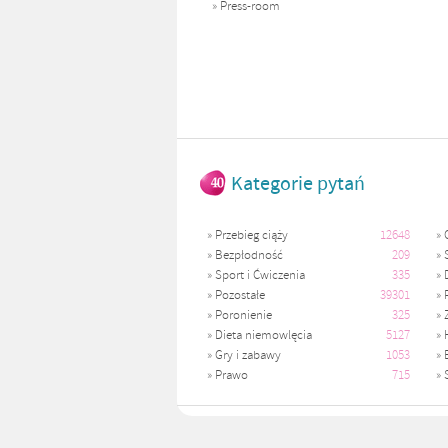
»
Press-room
Kategorie pytań
»
Przebieg ciąży
12648
»
»
Bezpłodność
209
»
»
Sport i Ćwiczenia
335
»
»
Pozostałe
39301
»
»
Poronienie
325
»
»
Dieta niemowlęcia
5127
»
»
Gry i zabawy
1053
»
»
Prawo
715
»