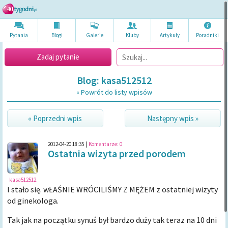
Pytania
Blogi
Galerie
Kluby
Artykuł
y
Poradni
ki
Zadaj pytanie
Blog: kasa512512
« Powrót do listy wpisów
« Poprzedni wpis
Następny wpis »
2012-04-20 18:35
|
Komentarze:
0
Ostatnia wizyta przed porodem
kasa512512
I stało się. wŁAŚNIE WRÓCILIŚMY Z MĘŻEM z ostatniej wizyty
od ginekologa.
Tak jak na początku synuś był bardzo duży tak teraz na 10 dni