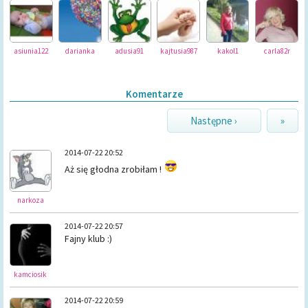
asiunia122
darianka
adusia91
kajtusia987
kakol1
carla82r
Komentarze
Następne ›
»
2014-07-22 20:52
Aż się głodna zrobiłam !
narkoza
2014-07-22 20:57
Fajny klub :)
kamciosik
2014-07-22 20:59