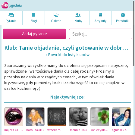
Pytania
Blogi
Galerie
Kluby
Artykuł
y
Poradni
ki
Zadaj pytanie
Klub: Tanie objadanie, czyli gotowanie w dobrej cenie
« Powrót do listy klubów
Zapraszamy wszystkie mamy do dzielenia się przepisami na pyszne,
sprawdzone i wartościowe dania dla całej rodziny/ Prosimy o
przepisy na dania w rozsądnych cenach, w tym również dania
kryzysowe, gdy pieniędzy brak i trzeba wyjeść to co się znajdzie w
szafce kuchennej ;-)
Najaktywniejsze:
majeczka1232
karolina0412
wrocilammonija7
monika1103
koniczynka87
agnieszka1203