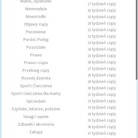
Nianie, opiekunki
tydzień ciąży
17
Niemowlęta
tydzień ciąży
18
Noworodki
tydzień ciąży
19
tydzień ciąży
Objawy ciąży
20
tydzień ciąży
21
Poronienie
tydzień ciąży
22
Poród i Połóg
tydzień ciąży
23
Pozostałe
tydzień ciąży
24
Prawo
tydzień ciąży
25
tydzień ciąży
Prawo i ciąża
26
tydzień ciąży
27
Przebieg ciąży
tydzień ciąży
28
Rozwój dziecka
tydzień ciąży
29
Sport i Ćwiczenia
tydzień ciąży
30
Sport i ćwiczenia dla mamy
tydzień ciąży
31
tydzień ciąży
Sprzedam
32
tydzień ciąży
33
Szpitale, lekarze, położne
tydzień ciąży
34
Uwagi i opinie
tydzień ciąży
35
Zabawki i akcesoria
tydzień ciąży
36
Zakupy
tydzień ciąży
37