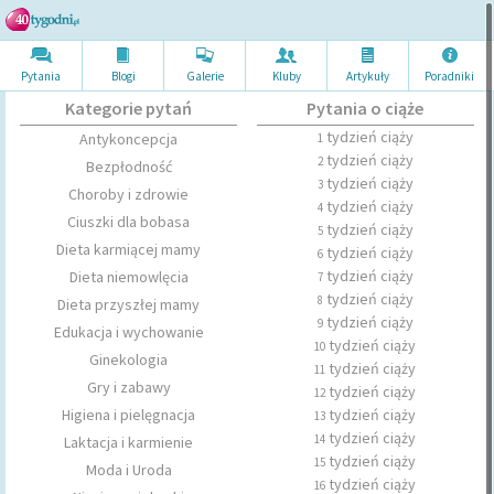
Pytania
Blogi
Galerie
Kluby
Artykuł
y
Poradni
ki
Kategorie pytań
Pytania o ciąże
tydzień ciąży
Antykoncepcja
1
tydzień ciąży
2
Bezpłodność
tydzień ciąży
3
Choroby i zdrowie
tydzień ciąży
4
Ciuszki dla bobasa
tydzień ciąży
5
Dieta karmiącej mamy
tydzień ciąży
6
tydzień ciąży
Dieta niemowlęcia
7
tydzień ciąży
8
Dieta przyszłej mamy
tydzień ciąży
9
Edukacja i wychowanie
tydzień ciąży
10
Ginekologia
tydzień ciąży
11
Gry i zabawy
tydzień ciąży
12
Higiena i pielęgnacja
tydzień ciąży
13
tydzień ciąży
14
Laktacja i karmienie
tydzień ciąży
15
Moda i Uroda
tydzień ciąży
16