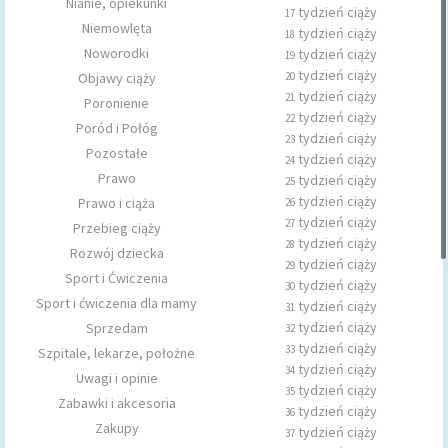
Nianie, opiekunki
tydzień ciąży
17
Niemowlęta
tydzień ciąży
18
Noworodki
tydzień ciąży
19
tydzień ciąży
Objawy ciąży
20
tydzień ciąży
21
Poronienie
tydzień ciąży
22
Poród i Połóg
tydzień ciąży
23
Pozostałe
tydzień ciąży
24
Prawo
tydzień ciąży
25
tydzień ciąży
Prawo i ciąża
26
tydzień ciąży
27
Przebieg ciąży
tydzień ciąży
28
Rozwój dziecka
tydzień ciąży
29
Sport i Ćwiczenia
tydzień ciąży
30
Sport i ćwiczenia dla mamy
tydzień ciąży
31
tydzień ciąży
Sprzedam
32
tydzień ciąży
33
Szpitale, lekarze, położne
tydzień ciąży
34
Uwagi i opinie
tydzień ciąży
35
Zabawki i akcesoria
tydzień ciąży
36
Zakupy
tydzień ciąży
37