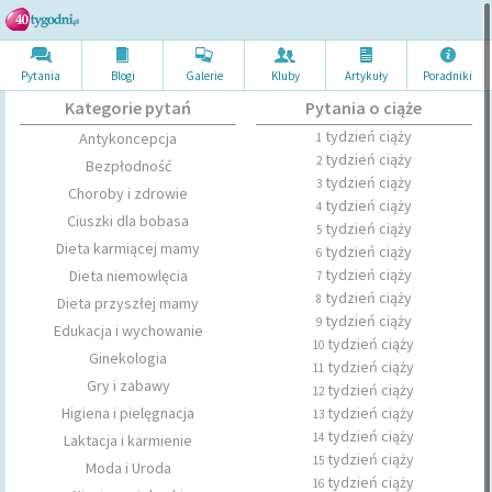
Pytania
Blogi
Galerie
Kluby
Artykuł
y
Poradni
ki
Kategorie pytań
Pytania o ciąże
tydzień ciąży
Antykoncepcja
1
tydzień ciąży
2
Bezpłodność
tydzień ciąży
3
Choroby i zdrowie
tydzień ciąży
4
Ciuszki dla bobasa
tydzień ciąży
5
Dieta karmiącej mamy
tydzień ciąży
6
tydzień ciąży
Dieta niemowlęcia
7
tydzień ciąży
8
Dieta przyszłej mamy
tydzień ciąży
9
Edukacja i wychowanie
tydzień ciąży
10
Ginekologia
tydzień ciąży
11
Gry i zabawy
tydzień ciąży
12
Higiena i pielęgnacja
tydzień ciąży
13
tydzień ciąży
14
Laktacja i karmienie
tydzień ciąży
15
Moda i Uroda
tydzień ciąży
16