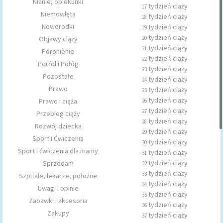
Nianie, opiekunki
tydzień ciąży
17
Niemowlęta
tydzień ciąży
18
Noworodki
tydzień ciąży
19
tydzień ciąży
Objawy ciąży
20
tydzień ciąży
21
Poronienie
tydzień ciąży
22
Poród i Połóg
tydzień ciąży
23
Pozostałe
tydzień ciąży
24
Prawo
tydzień ciąży
25
tydzień ciąży
Prawo i ciąża
26
tydzień ciąży
27
Przebieg ciąży
tydzień ciąży
28
Rozwój dziecka
tydzień ciąży
29
Sport i Ćwiczenia
tydzień ciąży
30
Sport i ćwiczenia dla mamy
tydzień ciąży
31
tydzień ciąży
Sprzedam
32
tydzień ciąży
33
Szpitale, lekarze, położne
tydzień ciąży
34
Uwagi i opinie
tydzień ciąży
35
Zabawki i akcesoria
tydzień ciąży
36
Zakupy
tydzień ciąży
37