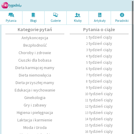
Pytania
Blogi
Galerie
Kluby
Artykuł
y
Poradni
ki
Kategorie pytań
Pytania o ciąże
tydzień ciąży
Antykoncepcja
1
tydzień ciąży
2
Bezpłodność
tydzień ciąży
3
Choroby i zdrowie
tydzień ciąży
4
Ciuszki dla bobasa
tydzień ciąży
5
Dieta karmiącej mamy
tydzień ciąży
6
tydzień ciąży
Dieta niemowlęcia
7
tydzień ciąży
8
Dieta przyszłej mamy
tydzień ciąży
9
Edukacja i wychowanie
tydzień ciąży
10
Ginekologia
tydzień ciąży
11
Gry i zabawy
tydzień ciąży
12
Higiena i pielęgnacja
tydzień ciąży
13
tydzień ciąży
14
Laktacja i karmienie
tydzień ciąży
15
Moda i Uroda
tydzień ciąży
16