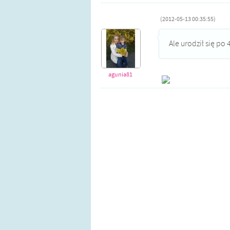
(2012-05-13 00:35:55)
Ale urodził się po
agunia81