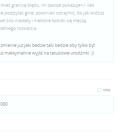
mieć granicę błędu, mi zawsze pokazuje+/- ileś
e podpytać gine, powinien oznajmić, bo jak widzisz
et kilo niestety i niektóre kobitki się męczą
 pełnego rozwarcia..
e zmienie juz jaki bedzie taki bedzie oby tylko był
juz maksymalnie wyjść na tatusiowe urodzinki :))
cytuj
3080