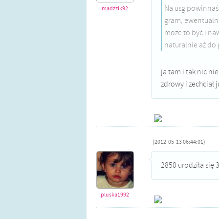
Na usg powinnaś 
madzzik92
gram, ewentualni
może to być i naw
naturalnie aż do
ja tam i tak nic ni
zdrowy i zechciał 
(2012-05-13 06:44:01)
2850 urodziła się 
pluska1992