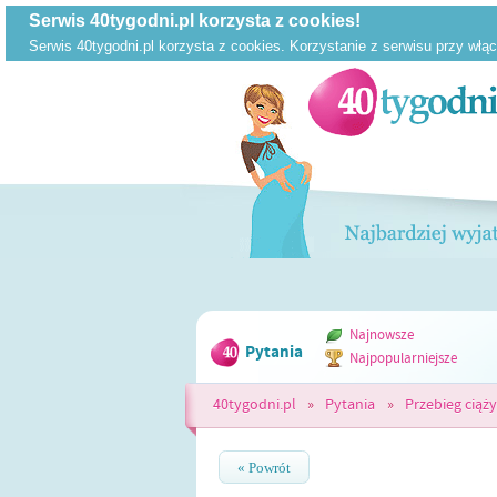
Najnowsze
Pytania
Najpopularniejsze
40tygodni.pl
»
Pytania
»
Przebieg ciąży
« Powrót