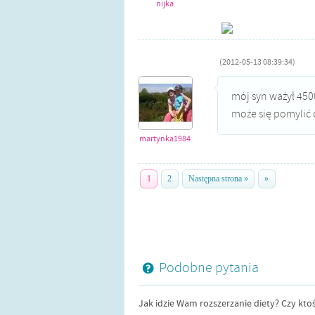
nijka
(2012-05-13 08:39:34)
mój syn ważył 4500
może się pomylić o
martynka1984
1
2
Następna strona »
»
Podobne pytania
Jak idzie Wam rozszerzanie diety? Czy kto