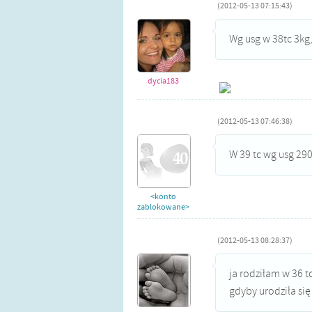
(2012-05-13 07:15:43)
Wg usg w 38tc 3kg,
dycia183
(2012-05-13 07:46:38)
W 39 tc wg usg 29
<konto
zablokowane>
(2012-05-13 08:28:37)
ja rodziłam w 36 t
gdyby urodziła się