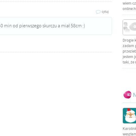
wiem czy
online.
cytuj
 40 min od pierwszego skurczu a miał 58cm :)
Drogie 
zadam py
przezieb
jestem j
taki, że
N
Karolin
weszłam 