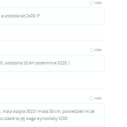
cytuj
 a urodzila sie 2400 :P
cytuj
00, urodzona 10 dni poterminie 3220 :)
cytuj
c. mala ważyła 3010 i miała 58 cm, powiedzieli mi że
 o czasie to jej waga wynosiłaby 4250