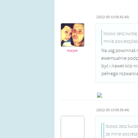
(2012-05-13 00:42:45)
łoooo żesz kurdę
mnie pocieszyłaś 
Na usg powinnaś m
marjah
ewentualnie podpy
być i nawet kilo ni
pełnego rozwarcia
(2012-05-13 00:58:46)
łoooo żesz kurd
że mnie pocieszył