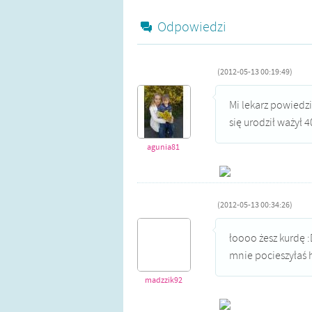
Odpowiedzi
(2012-05-13 00:19:49)
Mi lekarz powiedz
się urodził ważył 4
agunia81
(2012-05-13 00:34:26)
łoooo żesz kurdę 
mnie pocieszyłaś ha
madzzik92