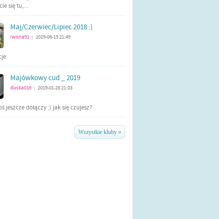
e się tu,...
Maj/Czerwiec/Lipiec 2018 :)
iwona91
2019-06-15 21:49
|
cje
Majówkowy cud _ 2019
duska016
2019-01-28 21:03
|
ś jeszcze dołączy :) jak się czujesz?
Wszystkie kluby »