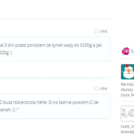
cytuj
iał 3 dni przed porodem że synek waży ok 3100g a jak
N
020g :)
Nie zajr
cytuj
dłuższy 
Cisza. M
:D duża robierznośc hehe :D no ładnie powiem Ci że
hah :)) :*
Cześć, 
kosmetyc