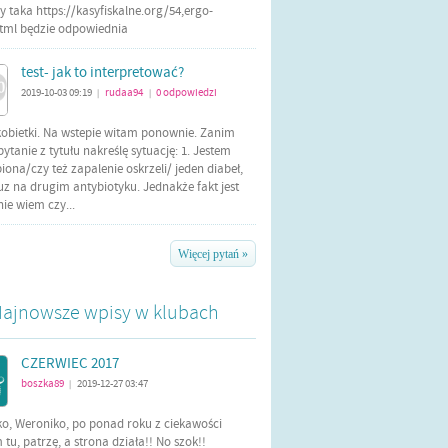
 taka https://kasyfiskalne.org/54,ergo-
html będzie odpowiednia
test- jak to interpretować?
2019-10-03 09:19
rudaa94
0
odpowiedzi
|
|
kobietki. Na wstepie witam ponownie. Zanim
tanie z tytułu nakreślę sytuację: 1. Jestem
iona/czy też zapalenie oskrzeli/ jeden diabeł,
uz na drugim antybiotyku. Jednakże fakt jest
 nie wiem czy...
Więcej pytań »
ajnowsze wpisy w klubach
CZERWIEC 2017
boszka89
2019-12-27 03:47
|
ko, Weroniko, po ponad roku z ciekawości
tu, patrzę, a strona działa!! No szok!!