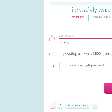
ile ważyły wasz
|
madzzik92
2012-05-13 00:10
Dobre pytanie
Szczegóły
mój mały według usg waży 3600 gram az 
Brak tagów, bądź pierwsza!
TAGI
1
2
Następna strona »
»