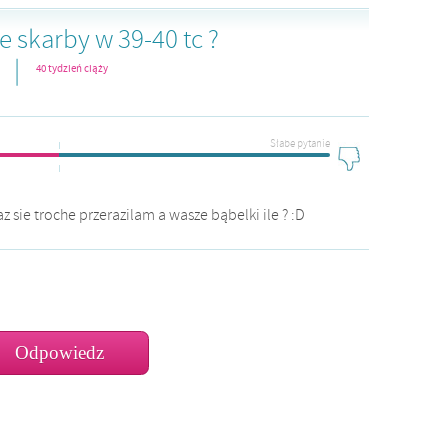
e skarby w 39-40 tc ?
|
40 tydzień ciąży
Słabe pytanie
sie troche przerazilam a wasze bąbelki ile ? :D