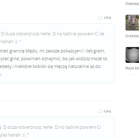
Odezwijci
cytuj
 :D duża robierznośc hehe :D no ładnie powiem Ci że
Gratula
hahah :)) :*
ieć granicę błędu, mi zawsze pokazuje+/- ileś gram,
tać gine, powinien oznajmić, bo jak widzisz może to
estety i niektóre kobitki się męczą naturalnie aż do
Może kto
..
cytuj
ę :D duża robierznośc hehe :D no ładnie powiem Ci
aś hahah :)) :*