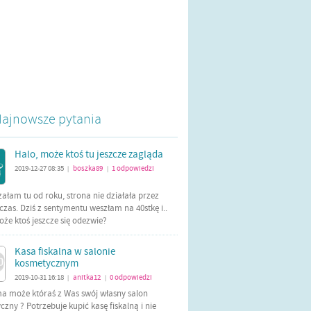
ajnowsze pytania
Halo, może ktoś tu jeszcze zagląda
2019-12-27 08:35
boszka89
1
odpowiedzi
|
|
załam tu od roku, strona nie działała przez
czas. Dziś z sentymentu weszłam na 40stkę i..
oże ktoś jeszcze się odezwie?
Kasa fiskalna w salonie
kosmetycznym
2019-10-31 16:18
anitka12
0
odpowiedzi
|
|
ma może któraś z Was swój własny salon
zny ? Potrzebuje kupić kasę fiskalną i nie