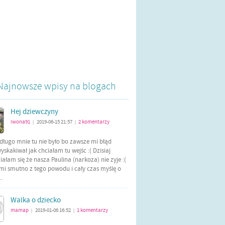
Najnowsze wpisy na blogach
Hej dziewczyny
iwona91
2019-06-15 21:57
2
komentarzy
|
|
długo mnie tu nie było bo zawsze mi błąd
yskakiwał jak chciałam tu wejśc :( Dzisiaj
ałam się że nasza Paulina (narkoza) nie zyje :(
mi smutno z tego powodu i cały czas myślę o
..
Walka o dziecko
mamap
2019-01-06 16:52
1
komentarzy
|
|