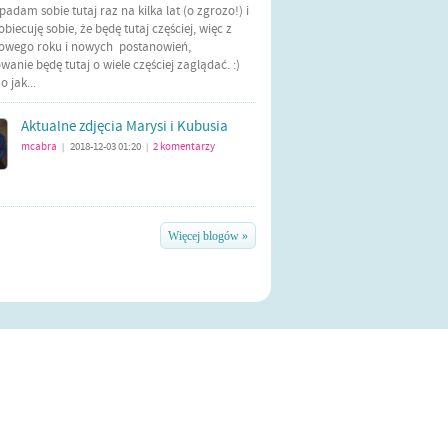
Wpadam sobie tutaj raz na kilka lat (o zgrozo!) i
biecuję sobie, że będę tutaj częściej, więc z
nowego roku i nowych postanowień,
anie będę tutaj o wiele częściej zaglądać. :)
 jak...
Aktualne zdjęcia Marysi i Kubusia
mcabra
2018-12-03 01:20
2
komentarzy
|
|
Więcej blogów »