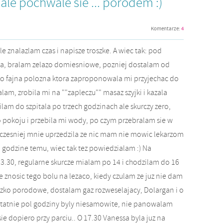
ale pochwale sie ... porodem :)
Komentarze:
4
e znalazlam czas i napisze troszke. A wiec tak: pod
ia, bralam zelazo domiesniowe, pozniej dostalam od
zo fajna polozna ktora zaproponowala mi przyjechac do
alam, zrobila mi na ""zapleczu"" masaz szyjki i kazala
ilam do szpitala po trzech godzinach ale skurczy zero,
pokoju i przebila mi wody, po czym przebralam sie w
czesniej mnie uprzedzila ze nic mam nie mowic lekarzom
u godzine temu, wiec tak tez powiedzialam :) Na
3.30, regularne skurcze mialam po 14 i chodzilam do 16
 znosic tego bolu na lezaco, kiedy czulam ze juz nie dam
ozko porodowe, dostalam gaz rozweselajacy, Dolargan i o
ostatnie pol godziny byly niesamowite, nie panowalam
e dopiero przy parciu.. O 17.30 Vanessa byla juz na