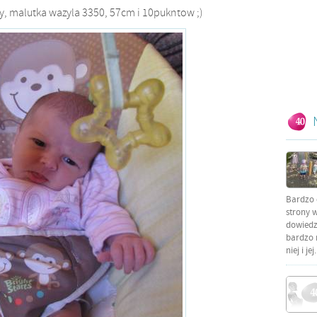
zy, malutka wazyla 3350, 57cm i 10pukntow ;)
Bardzo 
strony w
dowiedzi
bardzo 
niej i jej.