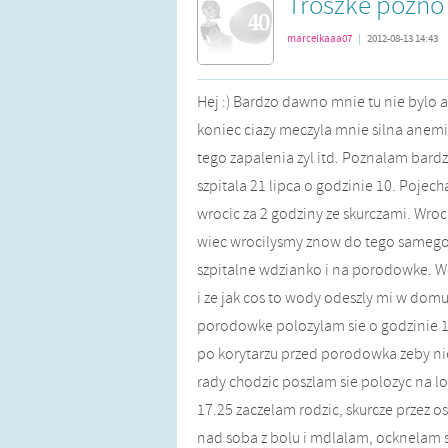
Troszke pózno 
marcelkaaa07
|
2012-08-13 14:43
Hej :) Bardzo dawno mnie tu nie bylo al
koniec ciazy meczyla mnie silna anem
tego zapalenia zyl itd. Poznalam bard
szpitala 21 lipca o godzinie 10. Pojech
wrocic za 2 godziny ze skurczami. Wroc
wiec wrocilysmy znow do tego samego 
szpitalne wdzianko i na porodowke. W
i ze jak cos to wody odeszly mi w dom
porodowke polozylam sie o godzinie 1
po korytarzu przed porodowka zeby nie
rady chodzic poszlam sie polozyc na l
17.25 zaczelam rodzic, skurcze przez 
nad soba z bolu i mdlalam, ocknelam si