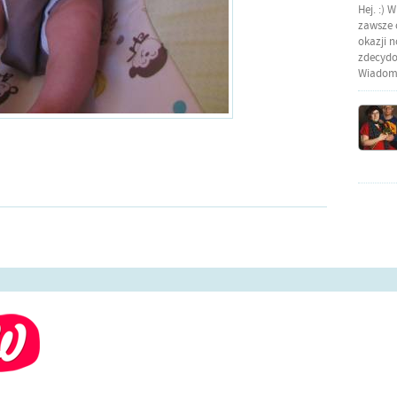
Hej. :) 
zawsze o
okazji 
zdecydow
Wiadomo