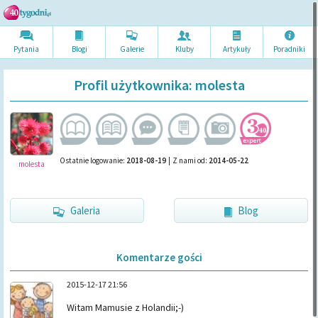
Pytania
Blogi
Galerie
Kluby
Artykuł
y
Poradni
ki
Profil użytkownika: molesta
Ostatnie logowanie:
2018-08-19
|
Z nami od:
2014-05-22
molesta
Galeria
Blog
Komentarze gości
2015-12-17 21:56
Witam Mamusie z Holandii;-)