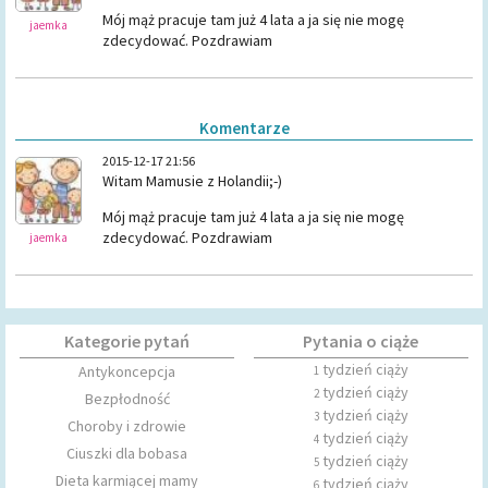
Mój mąż pracuje tam już 4 lata a ja się nie mogę
jaemka
zdecydować. Pozdrawiam
Komentarze
2015-12-17 21:56
Witam Mamusie z Holandii;-)
Mój mąż pracuje tam już 4 lata a ja się nie mogę
zdecydować. Pozdrawiam
jaemka
Kategorie pytań
Pytania o ciąże
tydzień ciąży
Antykoncepcja
1
tydzień ciąży
2
Bezpłodność
tydzień ciąży
3
Choroby i zdrowie
tydzień ciąży
4
Ciuszki dla bobasa
tydzień ciąży
5
Dieta karmiącej mamy
tydzień ciąży
6