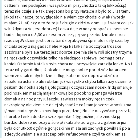
całkiem inne podejście i wszystko mi przychodzi z taką lekkością:)
teraz nie czuje sie tak zmęczona bo przy Natalce a było to 5 lat temu
jakoś tak inaczej to wyglądało nie wiem czy chodzi o wiek ( wtedy
miałam 21 lat) czy o to że to już drugie dzidzi w domu i już wiem co i jak
w każdym razie jest dobrze:) Lenka daje w nocy pospać czasem sie
budzi dopiero o 5,30 a czesem zdarzy jej sie przebudzić ale coraz
rzadziej .W dzien jest coraz bardziej aktywna śpi mało i cały czas by
chciała żeby z nią gadać hehe Moja Natalka na początku troszke
zazdrosna była ale teraz jest dobrze spełnia sie w roli siostry trzyma
na rączkach oczywiście tylko na siedząco:) śpiewa i pomaga przy
kąpieli.Ostatnio Natalka była chora no i oczywiście zaraziła lenke. No i
teraz niby gardełko już ok ale nie moge sobie poradzić z katarkiem a
wiem że u tak małych dzieci długi katar może doprowadzić do
zapalenia ucha. no ale robiłam już wszystko chyba kilka razy dziennie
psikam do noska solą fizjologiczną i oczyszczam nosek fridą smaruje
pod noskiem maścią majerankową bo podobno pomaga wietrze
domek a na noc przy jużeczku zawieszam mokry ręczniczek
nakropiony olejkiem ale dalej słychać że coś tam jeszcze w nosku ma
:/ mam nadzieje że za niedługo przejdzie:) No ale oczywiście przez tą
chorobe Lenka dostała szczepionke 2 tyg puźniej ale zniosła ją
bardzo dobrze no oczywiście płakała ale po wyjściu z gabinetu już
była cichutko:0 ogólnie gorączki nie miała ani żadnych powikłań po a
zdecydowałam sie a szczepionki refundowane czyli te całkiem za