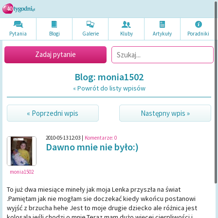
Pytania
Blogi
Galerie
Kluby
Artykuł
y
Poradni
ki
Zadaj pytanie
Blog: monia1502
« Powrót do listy wpisów
« Poprzedni wpis
Następny wpis »
2010-05-13 12:03
|
Komentarze:
0
Dawno mnie nie było:)
monia1502
To już dwa miesiące mineły jak moja Lenka przyszła na świat
.Pamiętam jak nie mogłam sie doczekać kiedy wkońcu postanowi
wyjść z brzucha hehe Jest to moje drugie dziecko ale różnica jest
kolosala jeśli chodzi o mnie.Teraz mam dużo więcej cierpliwości i