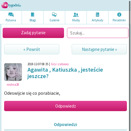
Pytania
Blogi
Galerie
Kluby
Artykuł
y
Poradni
ki
Zadaj pytanie
« Powrót
Następne pytanie »
2018-12-07 08:35
|
Gry i zabawy
Agawita , Katiuszka , jesteście
jeszcze?
roslina28
Odeswijcie się co porabiacie,
Odpowiedzi