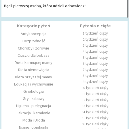
Bądź pierwszą osobą, która udzieli odpowiedzi!
Kategorie pytań
Pytania o ciąże
tydzień ciąży
Antykoncepcja
1
tydzień ciąży
2
Bezpłodność
tydzień ciąży
3
Choroby i zdrowie
tydzień ciąży
4
Ciuszki dla bobasa
tydzień ciąży
5
Dieta karmiącej mamy
tydzień ciąży
6
tydzień ciąży
Dieta niemowlęcia
7
tydzień ciąży
8
Dieta przyszłej mamy
tydzień ciąży
9
Edukacja i wychowanie
tydzień ciąży
10
Ginekologia
tydzień ciąży
11
Gry i zabawy
tydzień ciąży
12
Higiena i pielęgnacja
tydzień ciąży
13
tydzień ciąży
14
Laktacja i karmienie
tydzień ciąży
15
Moda i Uroda
tydzień ciąży
16
Nianie, opiekunki