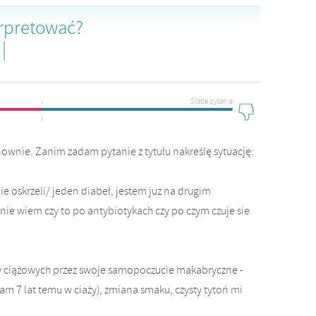
terpretować?
|
Słabe pytanie
ownie. Zanim zadam pytanie z tytułu nakreślę sytuację:
ie oskrzeli/ jeden diabeł, jestem juz na drugim
e nie wiem czy to po antybiotykach czy po czym czuje sie
ów ciążowych przez swoje samopoczucie makabryczne -
am 7 lat temu w ciaży), zmiana smaku, czysty tytoń mi