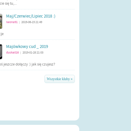
e się tu,...
Maj/Czerwiec/Lipiec 2018 :)
iwona91
2019-06-15 21:49
|
cje
Majówkowy cud _ 2019
duska016
2019-01-28 21:03
|
ś jeszcze dołączy :) jak się czujesz?
Wszystkie kluby »