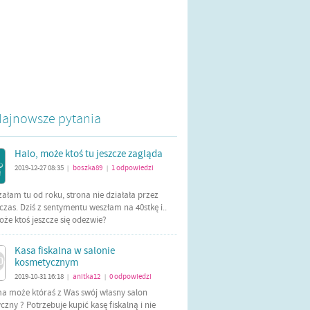
ajnowsze pytania
Halo, może ktoś tu jeszcze zagląda
2019-12-27 08:35
boszka89
1
odpowiedzi
|
|
załam tu od roku, strona nie działała przez
czas. Dziś z sentymentu weszłam na 40stkę i..
oże ktoś jeszcze się odezwie?
Kasa fiskalna w salonie
kosmetycznym
2019-10-31 16:18
anitka12
0
odpowiedzi
|
|
ma może któraś z Was swój własny salon
zny ? Potrzebuje kupić kasę fiskalną i nie