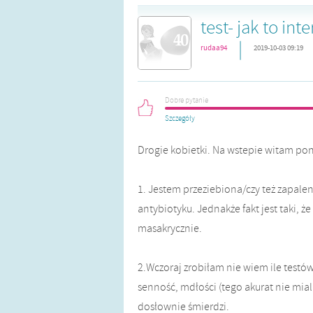
test- jak to in
|
rudaa94
2019-10-03 09:19
Dobre pytanie
Szczegóły
Drogie kobietki. Na wstepie witam pon
1. Jestem przeziebiona/czy też zapalen
antybiotyku. Jednakże fakt jest taki, ż
masakrycznie.
2.Wczoraj zrobiłam nie wiem ile test
senność, mdłości (tego akurat nie mial
dosłownie śmierdzi.