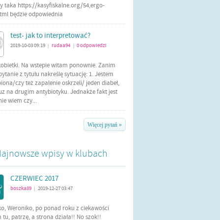
 taka https://kasyfiskalne.org/54,ergo-
html będzie odpowiednia
test- jak to interpretować?
2019-10-03 09:19
rudaa94
0
odpowiedzi
|
|
kobietki. Na wstepie witam ponownie. Zanim
tanie z tytułu nakreślę sytuację: 1. Jestem
iona/czy też zapalenie oskrzeli/ jeden diabeł,
uz na drugim antybiotyku. Jednakże fakt jest
 nie wiem czy...
Więcej pytań »
ajnowsze wpisy w klubach
CZERWIEC 2017
boszka89
2019-12-27 03:47
|
ko, Weroniko, po ponad roku z ciekawości
tu, patrzę, a strona działa!! No szok!!