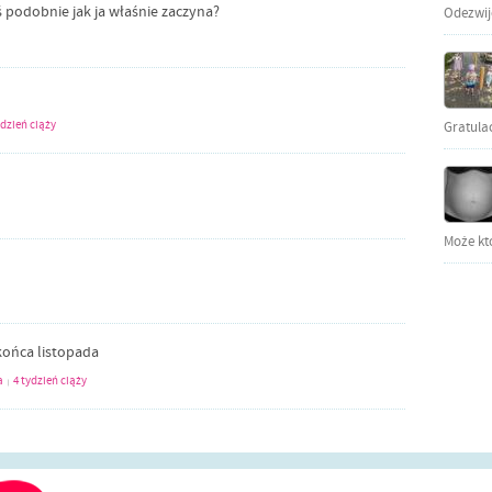
ś podobnie jak ja właśnie zaczyna?
Odezwijci
ydzień ciąży
Gratula
Może kto
ońca listopada
a
4 tydzień ciąży
|