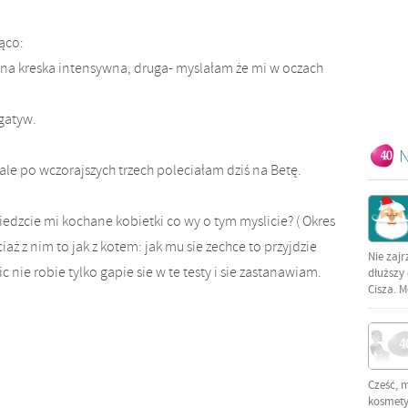
ąco:
edna kreska intensywna, druga- myslałam że mi w oczach
gatyw.
N
 ale po wczorajszych trzech poleciałam dziś na Betę.
wiedzcie mi kochane kobietki co wy o tym myslicie? ( Okres
iaż z nim to jak z kotem: jak mu sie zechce to przyjdzie
Nie zajr
c nie robie tylko gapie sie w te testy i sie zastanawiam.
dłuższy 
Cisza. M
Cześć, 
kosmetyc