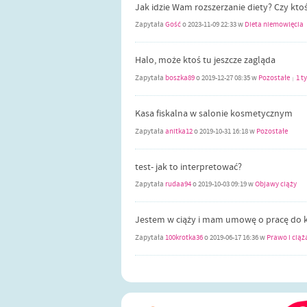
Jak idzie Wam rozszerzanie diety? Czy kto
Zapytała
Gość
o
2023-11-09 22:33
w
Dieta niemowlęcia
Halo, może ktoś tu jeszcze zagląda
Zapytała
boszka89
o
2019-12-27 08:35
w
Pozostałe
1 t
|
Kasa fiskalna w salonie kosmetycznym
Zapytała
anitka12
o
2019-10-31 16:18
w
Pozostałe
test- jak to interpretować?
Zapytała
rudaa94
o
2019-10-03 09:19
w
Objawy ciąży
Jestem w ciąży i mam umowę o pracę do k
Zapytała
100krotka36
o
2019-06-17 16:36
w
Prawo i ciąż