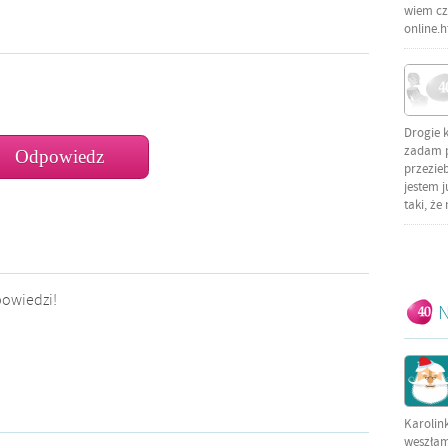
wiem czy
online.
Drogie 
zadam py
przezieb
jestem j
taki, że
powiedzi!
N
Karolin
weszłam 