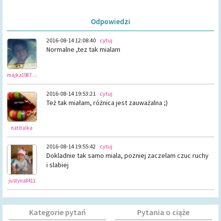
Odpowiedzi
2016-08-14 12:08:40
cytuj
Normalne ,tez tak mialam
majka1987gno
2016-08-14 19:53:21
cytuj
Też tak miałam, różnica jest zauważalna ;)
natitalka
2016-08-14 19:55:42
cytuj
Dokladnie tak samo miala, pozniej zaczelam czuc ruchy
i slabiej
justyna8411
Kategorie pytań
Pytania o ciąże