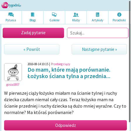
Pytania
Blogi
Galerie
Kluby
Artykuł
y
Poradni
ki
Zadaj pytanie
« Powrót
Następne pytanie »
2016-08-14 10:15
|
Przebieg ciąży
Do mam, które mają porównanie.
Łożysko ściana tylna a przednia...
gosia1807
W pierwszej ciąży łożysko miałam na ścianie tylnej i ruchy
dziecka czułam niemal cały czas. Teraz łożysko mam na
ścianie przedniej i ruchy dziecka są dużo mniej wyraźne. Czy to
normalne? Ma któraś porównanie?