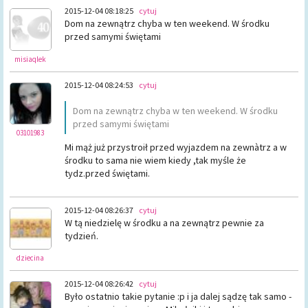
2015-12-04 08:18:25
cytuj
Dom na zewnątrz chyba w ten weekend. W środku
przed samymi świętami
misiaqlek
2015-12-04 08:24:53
cytuj
Dom na zewnątrz chyba w ten weekend. W środku
przed samymi świętami
03101983
Mi mąż już przystroił przed wyjazdem na zewnàtrz a w
środku to sama nie wiem kiedy ,tak myśle że
tydz.przed świętami.
2015-12-04 08:26:37
cytuj
W tą niedzielę w środku a na zewnątrz pewnie za
tydzień.
dziecina
2015-12-04 08:26:42
cytuj
Było ostatnio takie pytanie :p i ja dalej sądzę tak samo -