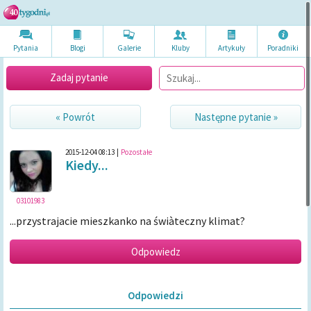
Pytania
Blogi
Galerie
Kluby
Artykuł
y
Poradni
ki
Zadaj pytanie
« Powrót
Następne pytanie »
2015-12-04 08:13
|
Pozostałe
Kiedy...
03101983
...przystrajacie mieszkanko na świàteczny klimat?
Odpowiedzi