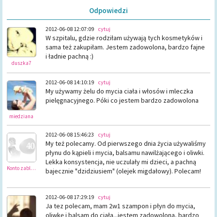
Odpowiedzi
2012-06-08 12:07:09
cytuj
W szpitalu, gdzie rodziłam używają tych kosmetyków i
sama też zakupiłam. Jestem zadowolona, bardzo fajne
i ładnie pachną :)
duszka7
2012-06-08 14:10:19
cytuj
My używamy żelu do mycia ciała i włosów i mleczka
pielęgnacyjnego. Póki co jestem bardzo zadowolona
miedziana
2012-06-08 15:46:23
cytuj
My też polecamy. Od pierwszego dnia życia używaliśmy
płynu do kąpieli i mycia, balsamu nawilżającego i oliwki.
Lekka konsystencja, nie uczulały mi dzieci, a pachną
Konto zablokowane
bajecznie "dzidziusiem" (olejek migdałowy). Polecam!
2012-06-08 17:29:19
cytuj
Ja tez polecam, mam 2w1 szampon i płyn do mycia,
oliwkę i balsam do ciała...jestem zadowolona, bardzo