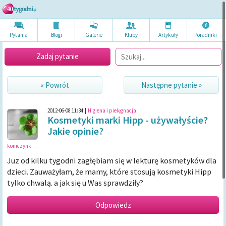
Pytania
Blogi
Galerie
Kluby
Artykuł
y
Poradni
ki
Zadaj pytanie
« Powrót
Następne pytanie »
2012-06-08 11:34
|
Higiena i pielęgnacja
Kosmetyki marki Hipp - używałyście?
Jakie opinie?
koniczynka87
Juz od kilku tygodni zagłębiam się w lekturę kosmetyków dla
dzieci. Zauważyłam, że mamy, które stosują kosmetyki Hipp
tylko chwalą. a jak się u Was sprawdziły?