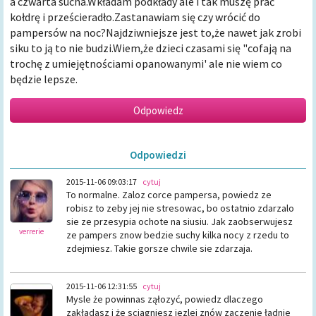
a czwarta sucha.Wkładam podkłady ale i tak muszę prać
kołdrę i prześcieradło.Zastanawiam się czy wrócić do
pampersów na noc?Najdziwniejsze jest to,że nawet jak zrobi
siku to ją to nie budzi.Wiem,że dzieci czasami się "cofają na
trochę z umiejętnościami opanowanymi' ale nie wiem co
będzie lepsze.
Odpowiedzi
2015-11-06 09:03:17
cytuj
To normalne. Zaloz corce pampersa, powiedz ze
robisz to zeby jej nie stresowac, bo ostatnio zdarzalo
sie ze przesypia ochote na siusiu. Jak zaobserwujesz
verrerie
ze pampers znow bedzie suchy kilka nocy z rzedu to
zdejmiesz. Takie gorsze chwile sie zdarzaja.
2015-11-06 12:31:55
cytuj
Mysle że powinnas ząłozyć, powiedz dlaczego
zakładasz i że sciagniesz jezlei znów zaczenie ładnie