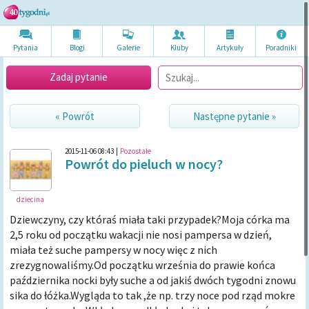
Pytania
Blogi
Galerie
Kluby
Artykuł
y
Poradni
ki
Zadaj pytanie
« Powrót
Następne pytanie »
2015-11-06 08:43
|
Pozostałe
Powrót do pieluch w nocy?
dziecina
Dziewczyny, czy któraś miała taki przypadek?Moja córka ma
2,5 roku od początku wakacji nie nosi pampersa w dzień,
miała też suche pampersy w nocy więc z nich
zrezygnowaliśmy.Od początku września do prawie końca
października nocki były suche a od jakiś dwóch tygodni znowu
sika do łóżka.Wygląda to tak ,że np. trzy noce pod rząd mokre