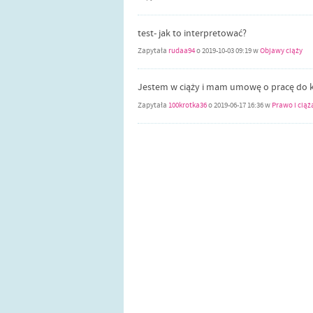
test- jak to interpretować?
Zapytała
rudaa94
o
2019-10-03 09:19
w
Objawy ciąży
Jestem w ciąży i mam umowę o pracę do k
Zapytała
100krotka36
o
2019-06-17 16:36
w
Prawo i ciąż