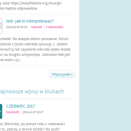
 taka https://kasyfiskalne.org/54,ergo-
html będzie odpowiednia
test- jak to interpretować?
2019-10-03 09:19
rudaa94
0
odpowiedzi
|
|
kobietki. Na wstepie witam ponownie. Zanim
tanie z tytułu nakreślę sytuację: 1. Jestem
iona/czy też zapalenie oskrzeli/ jeden diabeł,
uz na drugim antybiotyku. Jednakże fakt jest
 nie wiem czy...
Więcej pytań »
ajnowsze wpisy w klubach
CZERWIEC 2017
boszka89
2019-12-27 03:47
|
ko, Weroniko, po ponad roku z ciekawości
tu, patrzę, a strona działa!! No szok!!