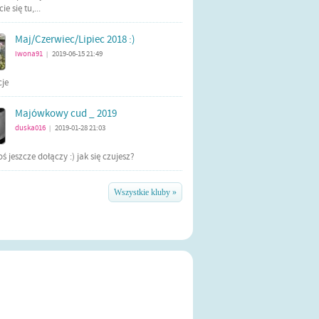
e się tu,...
Maj/Czerwiec/Lipiec 2018 :)
iwona91
2019-06-15 21:49
|
cje
Majówkowy cud _ 2019
duska016
2019-01-28 21:03
|
ś jeszcze dołączy :) jak się czujesz?
Wszystkie kluby »