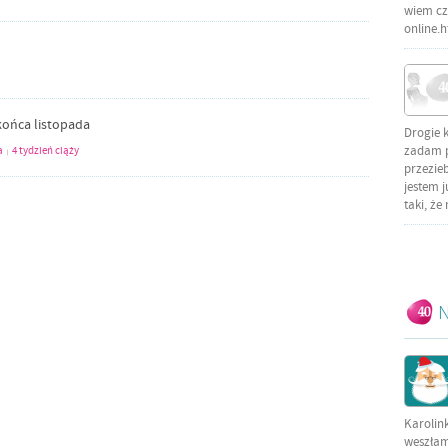
wiem czy
online.
ońca listopada
Drogie 
zadam py
a
4 tydzień ciąży
|
przezieb
jestem j
taki, że
N
Karolin
weszłam 