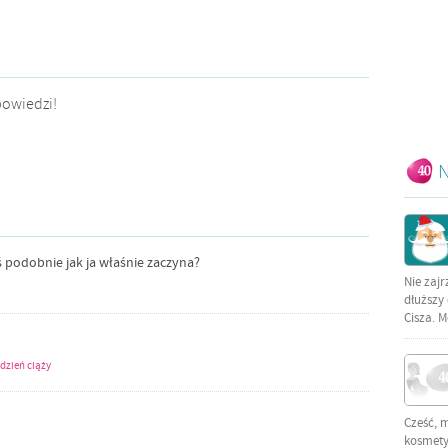
powiedzi!
N
ś podobnie jak ja właśnie zaczyna?
Nie zajr
dłuższy 
Cisza. M
ydzień ciąży
Cześć, 
kosmetyc