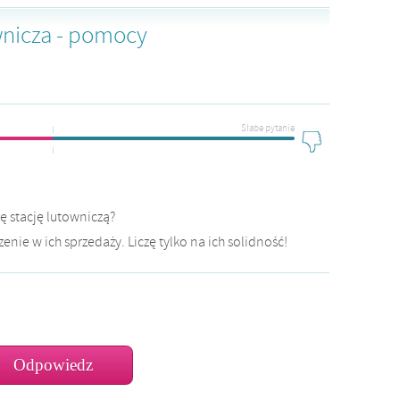
wnicza - pomocy
Słabe pytanie
ię stację lutowniczą?
nie w ich sprzedaży. Liczę tylko na ich solidność!