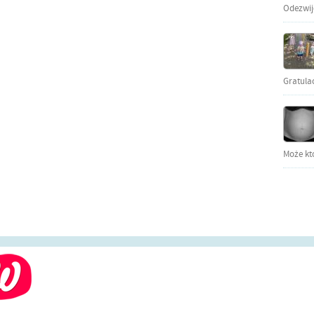
Odezwijci
Gratula
Może kto