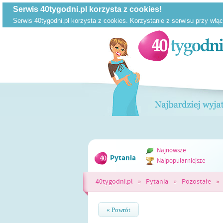
Najnowsze
Pytania
Najpopularniejsze
40tygodni.pl
»
Pytania
»
Pozostałe
»
« Powrót