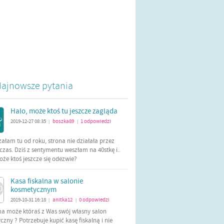
ajnowsze pytania
Halo, może ktoś tu jeszcze zagląda
2019-12-27 08:35
boszka89
1
odpowiedzi
|
|
załam tu od roku, strona nie działała przez
czas. Dziś z sentymentu weszłam na 40stkę i..
oże ktoś jeszcze się odezwie?
Kasa fiskalna w salonie
kosmetycznym
2019-10-31 16:18
anitka12
0
odpowiedzi
|
|
ma może któraś z Was swój własny salon
zny ? Potrzebuje kupić kasę fiskalną i nie