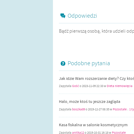
Odpowiedzi
Bądź pierwszą osobą, która udzieli od
Podobne pytania
Jak idzie Wam rozszerzanie diety? Czy kto
Zapytała
Gość
o
2023-11-09 22:33
w
Dieta niemowlęcia
Halo, może ktoś tu jeszcze zagląda
Zapytała
boszka89
o
2019-12-27 08:35
w
Pozostałe
1 t
|
Kasa fiskalna w salonie kosmetycznym
Zapytała
anitka12
o
2019-10-31 16:18
w
Pozostałe