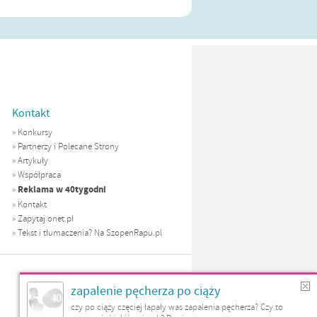
Kontakt
»
Konkursy
»
Partnerzy i Polecane Strony
»
Artykuły
»
Współpraca
Reklama w 40tygodni
»
»
Kontakt
»
Zapytaj.onet.pl
»
Tekst i tłumaczenia? Na SzopenRapu.pl
zapalenie pęcherza po ciąży
czy po ciąży częciej łapały was zapalenia pęcherza? Czy to