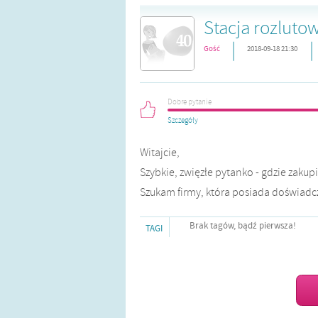
Stacja rozluto
|
|
Gość
2018-09-18 21:30
Dobre pytanie
Szczegóły
Witajcie,
Szybkie, zwięzłe pytanko - gdzie zakup
Szukam firmy, która posiada doświadcze
Brak tagów, bądź pierwsza!
TAGI