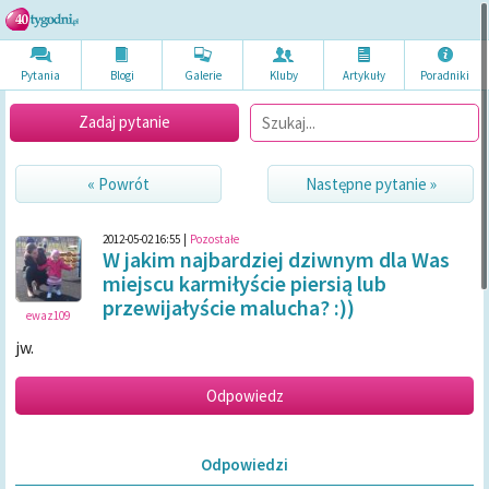
Pytania
Blogi
Galerie
Kluby
Artykuł
y
Poradni
ki
Zadaj pytanie
« Powrót
Następne pytanie »
2012-05-02 16:55
|
Pozostałe
W jakim najbardziej dziwnym dla Was
miejscu karmiłyście piersią lub
przewijałyście malucha? :))
ewaz109
jw.
Odpowiedzi