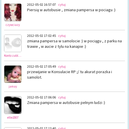
2012-05-02 16:57:07
cytuj
Piersią w autobusie , zmiana pampersa w pociagu :)
czywciazy
2012-05-02 17:02:45
cytuj
zmiana pampersa w samolocie :) w pociągu , z parku na
trawie , w aucie z tylu na kanapie :)
Konto zablokowane
2012-05-02 17:05:49
cytuj
przewijanie w Konsulacie RP ;/ tu akurat porazka i
samolot.
jamay
2012-05-02 17:06:06
cytuj
Zmiana pampersa w autobusie pelnym ludzi :)
ellie2007
2012-05-02 17:13:40
cytuj