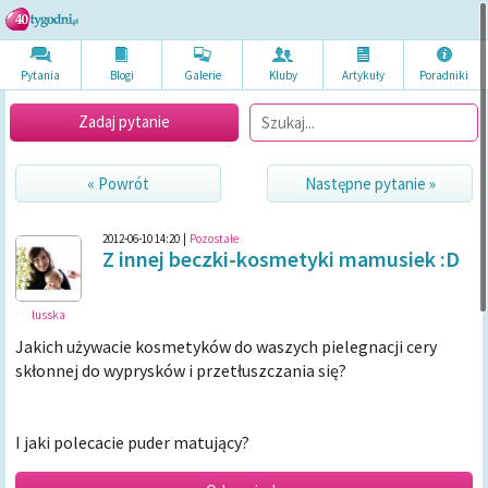
Pytania
Blogi
Galerie
Kluby
Artykuł
y
Poradni
ki
Zadaj pytanie
« Powrót
Następne pytanie »
2012-06-10 14:20
|
Pozostałe
Z innej beczki-kosmetyki mamusiek :D
lusska
Jakich używacie kosmetyków do waszych pielegnacji cery
skłonnej do wyprysków i przetłuszczania się?
I jaki polecacie puder matujący?