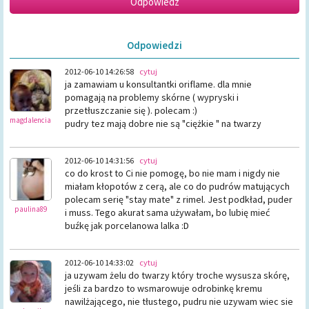
Odpowiedzi
2012-06-10 14:26:58
cytuj
ja zamawiam u konsultantki oriflame. dla mnie
pomagają na problemy skórne ( wypryski i
przetłuszczanie się ). polecam :)
magdalencia
pudry tez mają dobre nie są "ciężkie " na twarzy
2012-06-10 14:31:56
cytuj
co do krost to Ci nie pomogę, bo nie mam i nigdy nie
miałam kłopotów z cerą, ale co do pudrów matujących
polecam serię "stay mate" z rimel. Jest podkład, puder
paulina89
i muss. Tego akurat sama używałam, bo lubię mieć
buźkę jak porcelanowa lalka :D
2012-06-10 14:33:02
cytuj
ja uzywam żelu do twarzy który troche wysusza skórę,
jeśli za bardzo to wsmarowuje odrobinkę kremu
nawilżającego, nie tłustego, pudru nie uzywam wiec sie